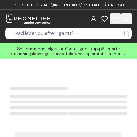
HURTIG LEVERING (DAO, INSTABOX)
30 DAGES ÅBENT KØB
items in cart, 
Se sommerudsalget! ☀️ Gør et godt kup på smarte
opladningsløsninger, hovedtelefoner og andet tilbehør →