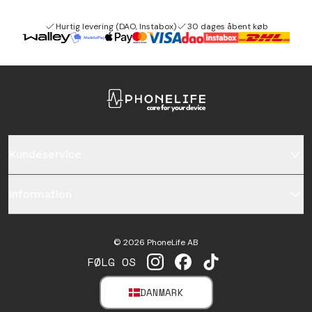
Hurtig levering (DAO, Instabox)
30 dages åbent køb
Kundeservice
Information
©
2026
PhoneLife AB
FØLG OS
INSTAGRAM
FACEBOOK
TIKTOK
DANMARK
SELECT MARKET