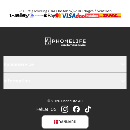
Hurtig levering (DAO, Instabox)
30 dages åbent køb
Kundeservice
Information
©
2026
PhoneLife AB
FØLG OS
INSTAGRAM
FACEBOOK
TIKTOK
DANMARK
SELECT MARKET