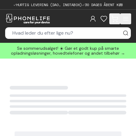
HURTIG LEVERING (DAO, INSTABOX)
30 DAGES ÅBENT KØB
items in cart, 
Se sommerudsalget! ☀️ Gør et godt kup på smarte
opladningsløsninger, hovedtelefoner og andet tilbehør →