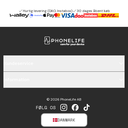
Hurtig levering (DAO, Instabox)
30 dages åbent køb
Kundeservice
Information
©
2026
PhoneLife AB
FØLG OS
INSTAGRAM
FACEBOOK
TIKTOK
DANMARK
SELECT MARKET