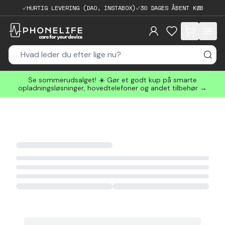
HURTIG LEVERING (DAO, INSTABOX)
30 DAGES ÅBENT KØB
items in cart, 
Se sommerudsalget! ☀️ Gør et godt kup på smarte
opladningsløsninger, hovedtelefoner og andet tilbehør →