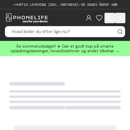
HURTIG LEVERING (DAO, INSTABOX)
30 DAGES ÅBENT KØB
items in cart, 
Se sommerudsalget! ☀️ Gør et godt kup på smarte
opladningsløsninger, hovedtelefoner og andet tilbehør →