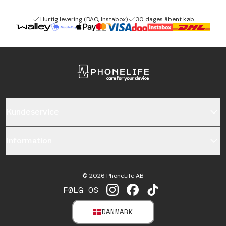
Hurtig levering (DAO, Instabox)
30 dages åbent køb
Kundeservice
Information
©
2026
PhoneLife AB
FØLG OS
INSTAGRAM
FACEBOOK
TIKTOK
DANMARK
SELECT MARKET