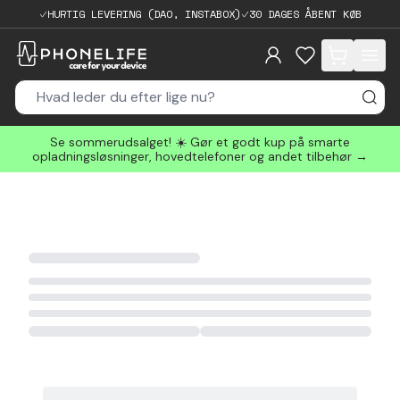
HURTIG LEVERING (DAO, INSTABOX)
30 DAGES ÅBENT KØB
items in cart, 
Se sommerudsalget! ☀️ Gør et godt kup på smarte
opladningsløsninger, hovedtelefoner og andet tilbehør →