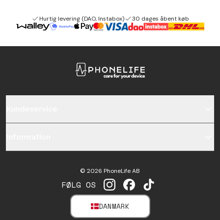
Hurtig levering (DAO, Instabox)
30 dages åbent køb
Kundeservice
Information
©
2026
PhoneLife AB
FØLG OS
INSTAGRAM
FACEBOOK
TIKTOK
DANMARK
SELECT MARKET