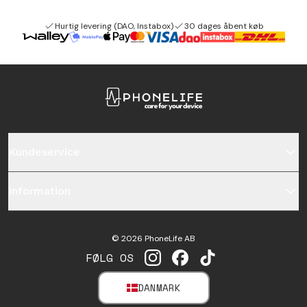
Hurtig levering (DAO, Instabox)
30 dages åbent køb
Kundeservice
Information
©
2026
PhoneLife AB
FØLG OS
INSTAGRAM
FACEBOOK
TIKTOK
DANMARK
SELECT MARKET