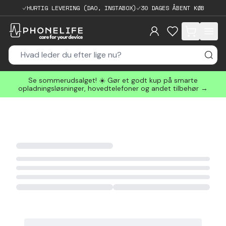
HURTIG LEVERING (DAO, INSTABOX)
30 DAGES ÅBENT KØB
items in cart, 
Se sommerudsalget! ☀️ Gør et godt kup på smarte
opladningsløsninger, hovedtelefoner og andet tilbehør →