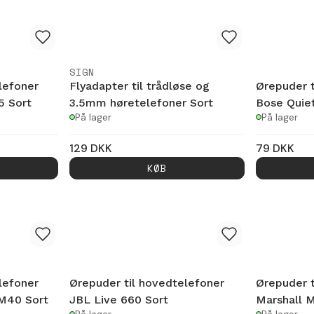
SIGN
lefoner
Flyadapter til trådløse og
Ørepuder t
5 Sort
3.5mm høretelefoner Sort
Bose Quie
På lager
På lager
129
DKK
79
DKK
KØB
lefoner
Ørepuder til hovedtelefoner
Ørepuder t
M40 Sort
JBL Live 660 Sort
Marshall Ma