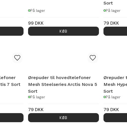
Sort
På lager
På lager
99
DKK
79
DKK
KØB
lefoner
Ørepuder til hovedtelefoner
Ørepuder t
tis 7 Sort
Mesh Steelseries Arctis Nova 5
Mesh Hype
Sort
Sort
På lager
På lager
79
DKK
79
DKK
KØB