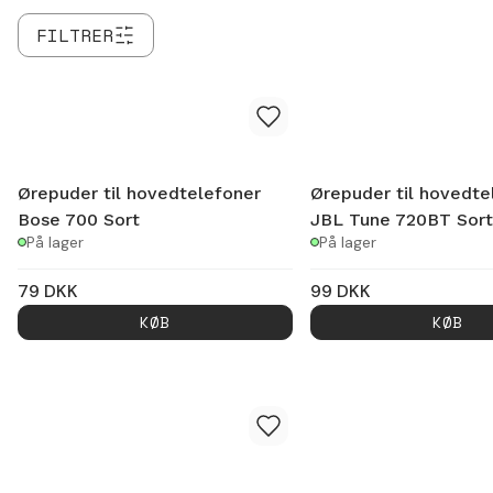
FILTRER
Ørepuder til hovedtelefoner
Ørepuder til hovedte
Bose 700 Sort
JBL Tune 720BT Sort
På lager
På lager
79
DKK
99
DKK
KØB
KØB