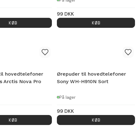
På lager
99
DKK
KØB
KØB
il hovedtelefoner
Ørepuder til hovedtelefoner
s Arctis Nova Pro
Sony WH-H910N Sort
På lager
99
DKK
KØB
KØB