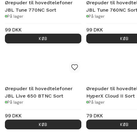
Ørepuder til hovedtelefoner
Ørepuder til hovedte
JBL Tune 770NC Sort
JBL Tune 760NC Sor
På lager
På lager
99
DKK
99
DKK
KØB
KØB
Ørepuder til hovedtelefoner
Ørepuder til hovedte
JBL Live 650 BTNC Sort
HyperX Cloud II Sort
På lager
På lager
99
DKK
79
DKK
KØB
KØB