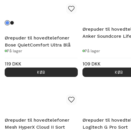
Ørepuder til hovedte
Anker Soundcore Life
Ørepuder til hovedtelefoner
Bose QuietComfort Ultra Blå
På lager
På lager
119
DKK
109
DKK
KØB
KØB
Ørepuder til hovedtelefoner
Ørepuder til hovedte
Mesh HyperX Cloud II Sort
Logitech G Pro Sort