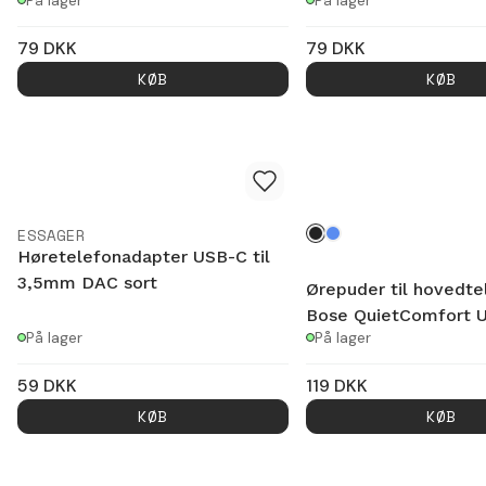
På lager
På lager
79
DKK
79
DKK
KØB
KØB
ESSAGER
Høretelefonadapter USB-C til
3,5mm DAC sort
Ørepuder til hovedte
Bose QuietComfort U
På lager
På lager
59
DKK
119
DKK
KØB
KØB