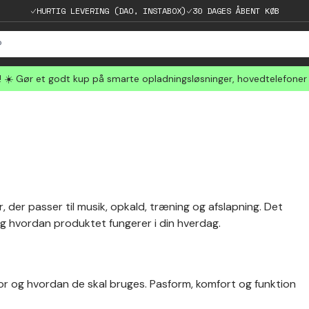
HURTIG LEVERING (DAO, INSTABOX)
30 DAGES ÅBENT KØB
☀️ Gør et godt kup på smarte opladningsløsninger, hovedtelefoner
, der passer til musik, opkald, træning og afslapning. Det
og hvordan produktet fungerer i din hverdag.
vor og hvordan de skal bruges. Pasform, komfort og funktion