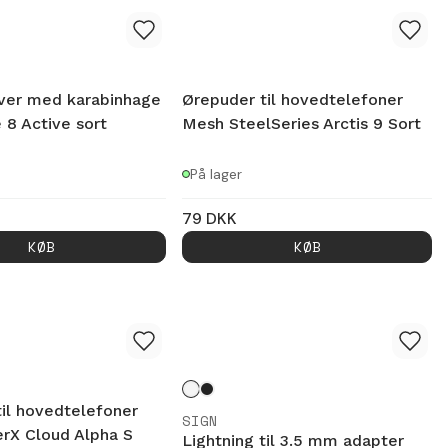
over med karabinhage
Ørepuder til hovedtelefoner
e 8 Active sort
Mesh SteelSeries Arctis 9 Sort
På lager
79
DKK
KØB
KØB
il hovedtelefoner
SIGN
rX Cloud Alpha S
Lightning til 3.5 mm adapter