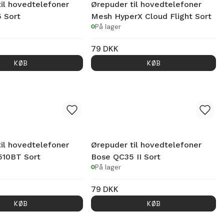
il hovedtelefoner
Ørepuder til hovedtelefoner
 Sort
Mesh HyperX Cloud Flight Sort
På lager
79
DKK
KØB
KØB
il hovedtelefoner
Ørepuder til hovedtelefoner
510BT Sort
Bose QC35 II Sort
På lager
79
DKK
KØB
KØB