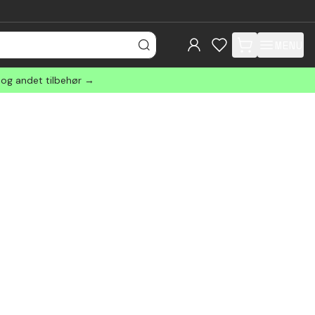
MENU
items in cart, view
 og andet tilbehør →