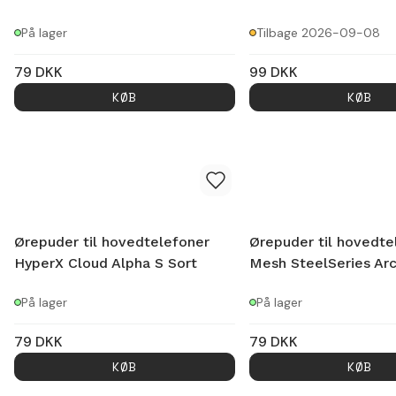
På lager
Tilbage 2026-09-08
79
DKK
99
DKK
KØB
KØB
Ørepuder til hovedtelefoner
Ørepuder til hovedte
HyperX Cloud Alpha S Sort
Mesh SteelSeries Arc
På lager
På lager
79
DKK
79
DKK
KØB
KØB