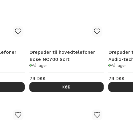
lefoner
Ørepuder til hovedtelefoner
Ørepuder t
Bose NC700 Sort
Audio-tec
På lager
På lager
79
DKK
79
DKK
KØB