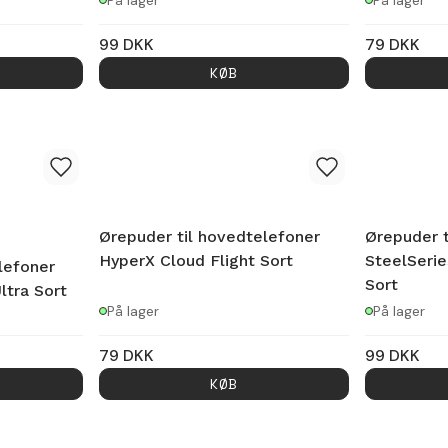
På lager
På lager
99
DKK
79
DKK
KØB
Ørepuder til hovedtelefoner
Ørepuder t
HyperX Cloud Flight Sort
SteelSerie
lefoner
Sort
ltra Sort
På lager
På lager
79
DKK
99
DKK
KØB