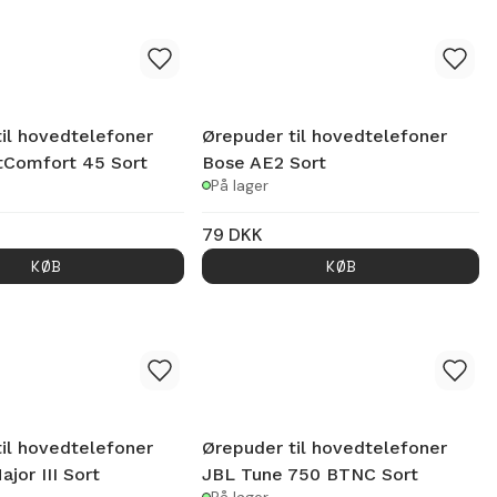
il hovedtelefoner
Ørepuder til hovedtelefoner
tComfort 45 Sort
Bose AE2 Sort
På lager
79
DKK
KØB
KØB
il hovedtelefoner
Ørepuder til hovedtelefoner
jor III Sort
JBL Tune 750 BTNC Sort