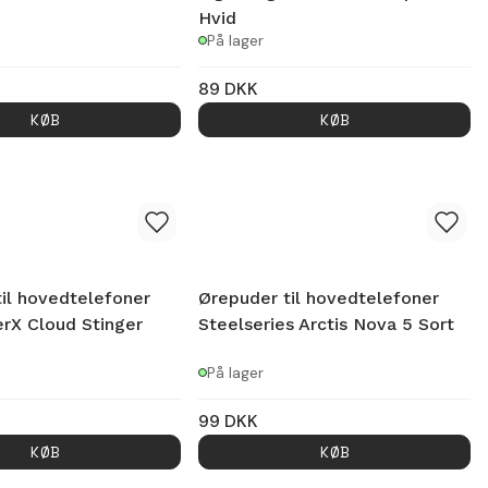
Hvid
På lager
89
DKK
KØB
KØB
il hovedtelefoner
Ørepuder til hovedtelefoner
rX Cloud Stinger
Steelseries Arctis Nova 5 Sort
På lager
99
DKK
KØB
KØB