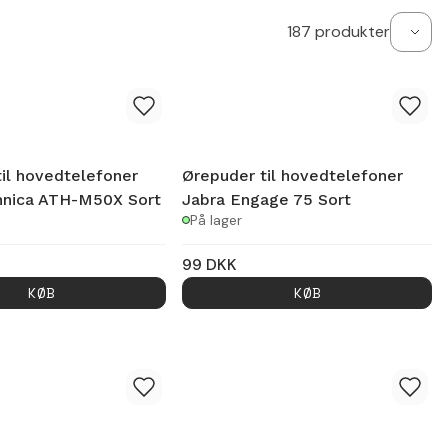
187
produkter
il hovedtelefoner
Ørepuder til hovedtelefoner
hnica ATH-M50X Sort
Jabra Engage 75 Sort
På lager
99
DKK
KØB
KØB