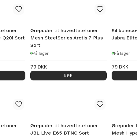
lefoner
Ørepuder til hovedtelefoner
Silikonec
 Q20i Sort
Mesh SteelSeries Arctis 7 Plus
Jabra Elit
Sort
På lager
På lager
79
DKK
79
DKK
KØB
lefoner
Ørepuder til hovedtelefoner
Ørepuder t
JBL Live E65 BTNC Sort
Mesh Hype