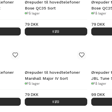
lefoner
Ørepuder til hovedtelefoner
Ørepuder t
t
Bose QC35 Sort
Bose QC25
På lager
På lager
79
DKK
79
DKK
KØB
lefoner
Ørepuder til hovedtelefoner
Ørepuder t
Marshall Major IV Sort
JBL Tune 
På lager
På lager
79
DKK
99
DKK
KØB