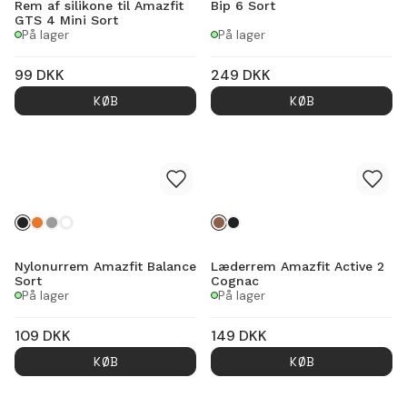
Rem af silikone til Amazfit
Bip 6 Sort
GTS 4 Mini Sort
På lager
På lager
99
DKK
249
DKK
KØB
KØB
Nylonurrem Amazfit Balance
Læderrem Amazfit Active 2
Sort
Cognac
På lager
På lager
109
DKK
149
DKK
KØB
KØB