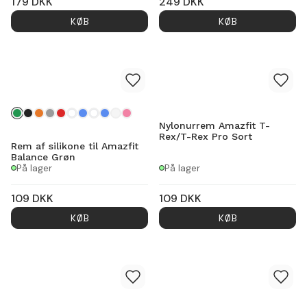
179
DKK
249
DKK
KØB
KØB
Nylonurrem Amazfit T-
Rex/T-Rex Pro Sort
Rem af silikone til Amazfit
Balance Grøn
På lager
På lager
109
DKK
109
DKK
KØB
KØB