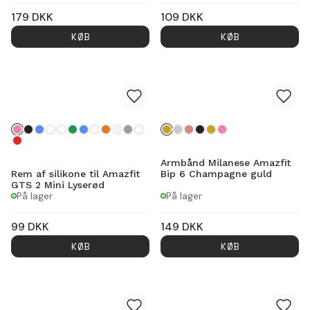
179
DKK
109
DKK
KØB
KØB
Armbånd Milanese Amazfit
Rem af silikone til Amazfit
Bip 6 Champagne guld
GTS 2 Mini Lyserød
På lager
På lager
99
DKK
149
DKK
KØB
KØB