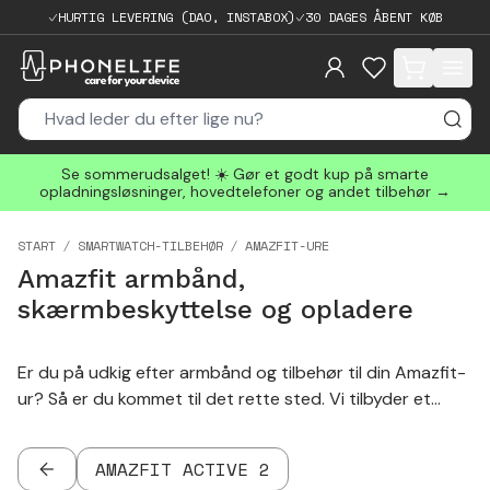
HURTIG LEVERING (DAO, INSTABOX)
30 DAGES ÅBENT KØB
items in cart, 
Se sommerudsalget! ☀️ Gør et godt kup på smarte
opladningsløsninger, hovedtelefoner og andet tilbehør →
START
SMARTWATCH-TILBEHØR
AMAZFIT-URE
Amazfit armbånd,
skærmbeskyttelse og opladere
Er du på udkig efter armbånd og tilbehør til din Amazfit-
ur? Så er du kommet til det rette sted. Vi tilbyder et
bredt udvalg af tilbehør og armbånd til alle Amazfit-ure.
Opdater dit ur ved at skifte dit eksisterende armbånd
AMAZFIT ACTIVE 2
ud med et nyt metalarmbånd, læderarmbånd eller
TILBAGE