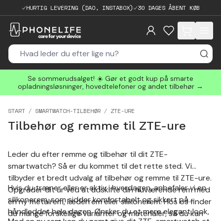
HURTIG LEVERING (DAO, INSTABOX)
30 DAGES ÅBENT KØB
items in cart, 
Se sommerudsalget! ☀️ Gør et godt kup på smarte
opladningsløsninger, hovedtelefoner og andet tilbehør →
START
SMARTWATCH-TILBEHØR
ZTE-URE
Tilbehør og remme til ZTE-ure
Leder du efter remme og tilbehør til dit ZTE-
smartwatch? Så er du kommet til det rette sted. Vi
tilbyder et bredt udvalg af tilbehør og remme til ZTE-ure.
Hvis du træner eller er aktiv i hverdagen, anbefaler vi en
Opgrader dit ur ved at udskifte din nuværende rem med
silikonerem, som sidder komfortabelt og sikkert på
en ny metalrem, læderrem eller silikonerem. Hos os finder
håndleddet hele dagen. Ønsker du et mere elegant look,
du mange forskellige varianter og materialer, så du kan