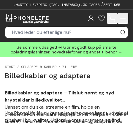
HURTIG LEVERING (DAO, INSTABOX)
30 DAGES ÅBENT KØB
items in cart, 
Se sommerudsalget! ☀️ Gør et godt kup på smarte
opladningsløsninger, hovedtelefoner og andet tilbehør →
START
OPLADERE & KABLER
BILLEDE
Billedkabler og adaptere
Billedkabler og adaptere – Tilslut nemt og nyd
krystalklar billedkvalitet
Uanset om du skal streame en film, holde en
Hos PhoneLife får du hurtig levering og et bredt udvalg af
præsentation eller bare vil spejle din enhed på en større
tilbehør i høj kvalitet. Udforsk vores sortiment og find
skærm, har vi hos PhoneLife de kabler og adaptere, du
kabler og adaptere, der passer til dine behov – altid til
har brug for. Vælg mellem et bredt udvalg af billedkabler