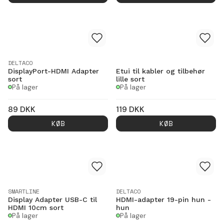
DELTACO
DisplayPort-HDMI Adapter
Etui til kabler og tilbehør
sort
lille sort
På lager
På lager
89
DKK
119
DKK
KØB
KØB
SMARTLINE
DELTACO
Display Adapter USB-C til
HDMI-adapter 19-pin hun -
HDMI 10cm sort
hun
På lager
På lager