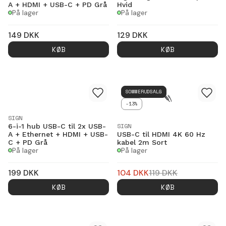
A + HDMI + USB-C + PD Grå
Hvid
På lager
På lager
149
DKK
129
DKK
KØB
KØB
SOMMERUDSALG
-13%
SIGN
SIGN
6-i-1 hub USB-C til 2x USB-
A + Ethernet + HDMI + USB-
USB-C til HDMI 4K 60 Hz
C + PD Grå
kabel 2m Sort
På lager
På lager
199
DKK
104
DKK
119
DKK
KØB
KØB