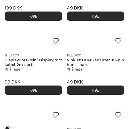
199
DKK
49
DKK
KØB
KØB
DELTACO
DELTACO
DisplayPort-Mini DisplayPort
Vinklet HDMI-adapter 19-pin
kabel 2m sort
hun - han
På lager
På lager
99
DKK
49
DKK
KØB
KØB