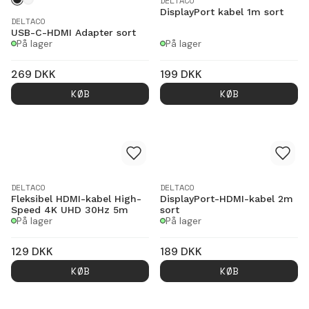
DELTACO
DisplayPort kabel 1m sort
DELTACO
USB-C-HDMI Adapter sort
På lager
På lager
269
DKK
199
DKK
KØB
KØB
DELTACO
DELTACO
Fleksibel HDMI-kabel High-
DisplayPort-HDMI-kabel 2m
Speed 4K UHD 30Hz 5m
sort
På lager
På lager
129
DKK
189
DKK
KØB
KØB