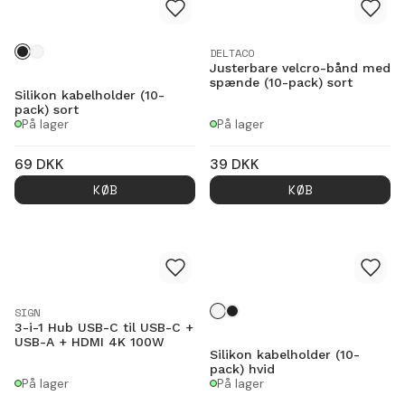
DELTACO
Justerbare velcro-bånd med
spænde (10-pack) sort
Silikon kabelholder (10-
pack) sort
På lager
På lager
69
DKK
39
DKK
KØB
KØB
SIGN
3-i-1 Hub USB-C til USB-C +
USB-A + HDMI 4K 100W
Silikon kabelholder (10-
pack) hvid
På lager
På lager