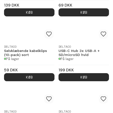
139
DKK
69
DKK
KØB
KØB
DELTACO
DELTACO
Selvklæbende kabelklips
USB-C Hub 3x USB-A +
(10-pack) sort
SD/microSD hvid
På lager
På lager
59
DKK
199
DKK
KØB
KØB
DELTACO
DELTACO