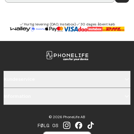
Hurtig levering (DAO, Instabox)
30 dages åbent køb
Kundeservice
Information
©
2026
PhoneLife AB
FØLG OS
INSTAGRAM
FACEBOOK
TIKTOK