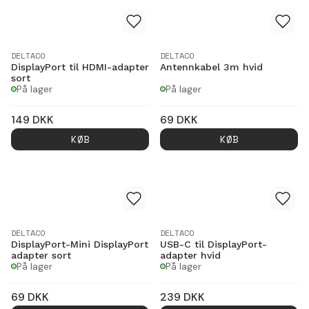
DELTACO
DELTACO
DisplayPort til HDMI-adapter
Antennkabel 3m hvid
sort
På lager
På lager
149
DKK
69
DKK
KØB
KØB
DELTACO
DELTACO
DisplayPort-Mini DisplayPort
USB-C til DisplayPort-
adapter sort
adapter hvid
På lager
På lager
69
DKK
239
DKK