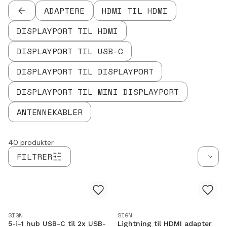
gode priser og med pålidelig kundeservice!
som HDMI, DisplayPort og USB-C, eller praktiske
ADAPTERE
HDMI TIL HDMI
TILBAGE
adaptere, der gør det nemt at forbinde dine enheder
uden besvær. Uanset om det drejer sig om at forbinde
DISPLAYPORT TIL HDMI
din mobil til TV'et, din computer til en projektor eller din
DISPLAYPORT TIL USB-C
tablet til en ekstern skærm, har vi løsningen.
DISPLAYPORT TIL DISPLAYPORT
DISPLAYPORT TIL MINI DISPLAYPORT
ANTENNEKABLER
40
produkter
FILTRER
SIGN
SIGN
5-i-1 hub USB-C til 2x USB-
Lightning til HDMI adapter