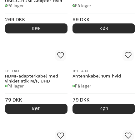
USB-C-HDMI Adapter Hvid
På lager
På lager
269
DKK
99
DKK
KØB
KØB
DELTACO
DELTACO
HDMI-adapterkabel med
Antennkabel 10m hvid
vinklet stik M/F, UHD
På lager
På lager
79
DKK
79
DKK
KØB
KØB