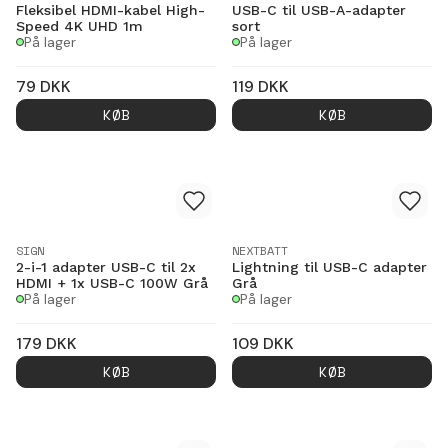
Fleksibel HDMI-kabel High-
USB-C til USB-A-adapter
Speed 4K UHD 1m
sort
På lager
På lager
79
DKK
119
DKK
KØB
KØB
SIGN
NEXTBATT
2-i-1 adapter USB-C til 2x
Lightning til USB-C adapter
HDMI + 1x USB-C 100W Grå
Grå
På lager
På lager
179
DKK
109
DKK
KØB
KØB