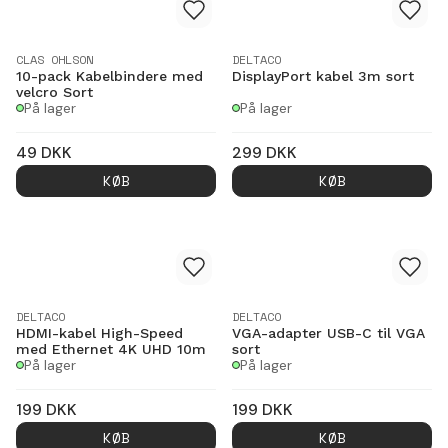
CLAS OHLSON
DELTACO
10-pack Kabelbindere med
DisplayPort kabel 3m sort
velcro Sort
På lager
På lager
49
DKK
299
DKK
KØB
KØB
DELTACO
DELTACO
HDMI-kabel High-Speed
VGA-adapter USB-C til VGA
med Ethernet 4K UHD 10m
sort
På lager
På lager
199
DKK
199
DKK
KØB
KØB