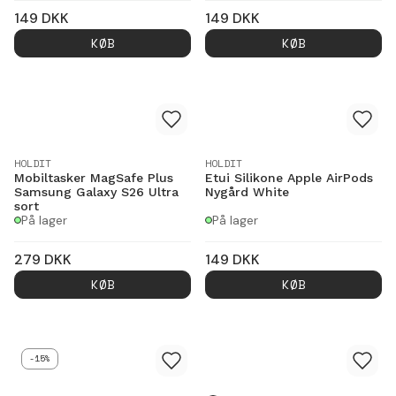
149
DKK
149
DKK
KØB
KØB
HOLDIT
HOLDIT
Mobiltasker MagSafe Plus
Etui Silikone Apple AirPods
Samsung Galaxy S26 Ultra
Nygård White
sort
På lager
På lager
279
DKK
149
DKK
KØB
KØB
-15%