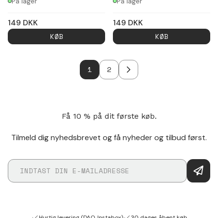
På lager
På lager
149
DKK
149
DKK
KØB
KØB
1
2
Få 10 % på dit første køb.
Tilmeld dig nyhedsbrevet og få nyheder og tilbud først.
Hurtig levering (DAO, Instabox)
30 dages åbent køb