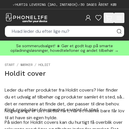
HURTIG LEVERING (DAO, INSTABOX)
30 DAGES ÅBENT KØB
items in cart, 
Se sommerudsalget! ☀️ Gør et godt kup på smarte
opladningsløsninger, hovedtelefoner og andet tilbehør →
START
MÆRKER
HOLDIT
Holdit cover
Leder du efter produkter fra Holdit covers? Her finder
du et udvalg af tilbehør og produkter samlet ét sted, så
det er nemmere at finde det, der passer til dine behov.
Find produkter fra mærket samlet ét sted
Nogle gange er det faktisk rart, når et mærke bare får lov
til at have sin egen hylde.
På siden for Holdit covers kan du hurtigt få overblik over