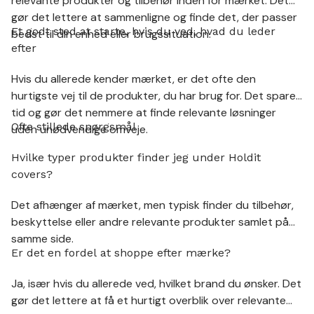
relevante produkter og tilbehør inden for mærket. Det
gør det lettere at sammenligne og finde det, der passer
Et godt sted at starte, hvis du ved, hvad du leder
bedst til din enhed eller brugssituation.
efter
Hvis du allerede kender mærket, er det ofte den
hurtigste vej til de produkter, du har brug for. Det sparer
tid og gør det nemmere at finde relevante løsninger
Ofte stillede spørgsmål
uden unødvendige omveje.
Hvilke typer produkter finder jeg under Holdit
covers?
Det afhænger af mærket, men typisk finder du tilbehør,
beskyttelse eller andre relevante produkter samlet på
samme side.
Er det en fordel at shoppe efter mærke?
Ja, især hvis du allerede ved, hvilket brand du ønsker. Det
gør det lettere at få et hurtigt overblik over relevante