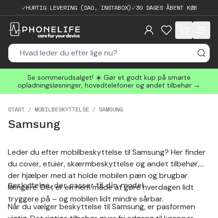
HURTIG LEVERING (DAO, INSTABOX)
30 DAGES ÅBENT KØB
items in cart, 
Se sommerudsalget! ☀️ Gør et godt kup på smarte
opladningsløsninger, hovedtelefoner og andet tilbehør →
START
MOBILBESKYTTELSE
SAMSUNG
Samsung
Leder du efter mobilbeskyttelse til Samsung? Her finder
du cover, etuier, skærmbeskyttelse og andet tilbehør,
der hjælper med at holde mobilen pæn og brugbar
Beskyttelse, der passer til din model
længere. Det er en nem måde at gøre hverdagen lidt
tryggere på – og mobilen lidt mindre sårbar.
Når du vælger beskyttelse til Samsung, er pasformen