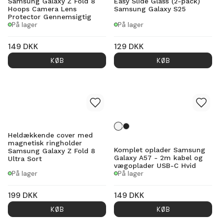
Samsung Galaxy Z Fold 8
Easy Slide Glass (2-pack)
Hoops Camera Lens
Samsung Galaxy S25
Protector Gennemsigtig
På lager
På lager
149
DKK
129
DKK
KØB
KØB
Heldækkende cover med
magnetisk ringholder
Komplet oplader Samsung
Samsung Galaxy Z Fold 8
Galaxy A57 - 2m kabel og
Ultra Sort
vægoplader USB-C Hvid
På lager
På lager
199
DKK
149
DKK
KØB
KØB