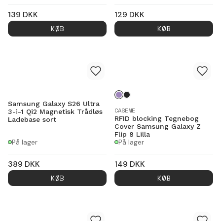
139
DKK
129
DKK
KØB
KØB
Samsung Galaxy S26 Ultra
CASEME
3-i-1 Qi2 Magnetisk Trådløs
RFID blocking Tegnebog
Ladebase sort
Cover Samsung Galaxy Z
Flip 8 Lilla
På lager
På lager
389
DKK
149
DKK
KØB
KØB