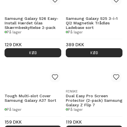
Samsung Galaxy S26 Easy-
Samsung Galaxy S25 3-i-1
Install Hærdet Glas
Qi2 Magnetisk Trådløs
Skærmbeskyttelse 2-pack
Ladebase sort
På lager
På lager
129
DKK
389
DKK
KØB
KØB
RINGKE
Tough Multi-slot Cover
Dual Easy Pro Screen
Samsung Galaxy A37 Sort
Protector (2-pack) Samsung
Galaxy Z Flip 7
På lager
På lager
159
DKK
119
DKK