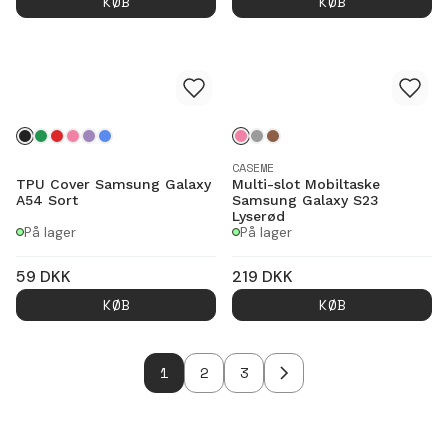
KØB
KØB
CASEME
TPU Cover Samsung Galaxy
Multi-slot Mobiltaske
A54 Sort
Samsung Galaxy S23
Lyserød
På lager
På lager
59
DKK
219
DKK
KØB
KØB
1
2
3