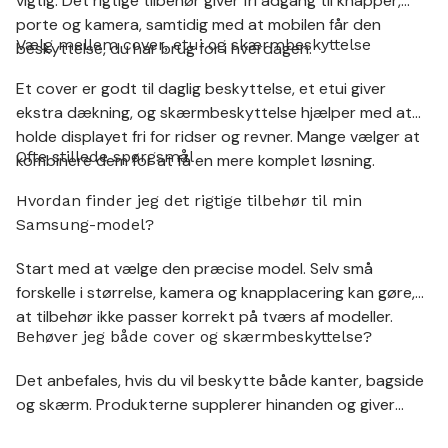
vigtig. Det rigtige tilbehør giver fri adgang til knapper,
porte og kamera, samtidig med at mobilen får den
Vælg mellem cover, etui og skærmbeskyttelse
beskyttelse, du har brug for i hverdagen.
Et cover er godt til daglig beskyttelse, et etui giver
ekstra dækning, og skærmbeskyttelse hjælper med at
holde displayet fri for ridser og revner. Mange vælger at
Ofte stillede spørgsmål
kombinere dem for at få en mere komplet løsning.
Hvordan finder jeg det rigtige tilbehør til min
Samsung-model?
Start med at vælge den præcise model. Selv små
forskelle i størrelse, kamera og knapplacering kan gøre,
at tilbehør ikke passer korrekt på tværs af modeller.
Behøver jeg både cover og skærmbeskyttelse?
Det anbefales, hvis du vil beskytte både kanter, bagside
og skærm. Produkterne supplerer hinanden og giver
bedre beskyttelse i daglig brug.