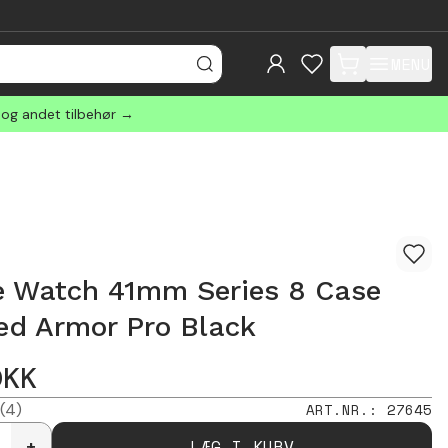
MENU
items in cart, view
 og andet tilbehør →
e Watch 41mm Series 8 Case
ed Armor Pro Black
DKK
(4)
ART.NR.
:
27645
LÆG I KURV
+