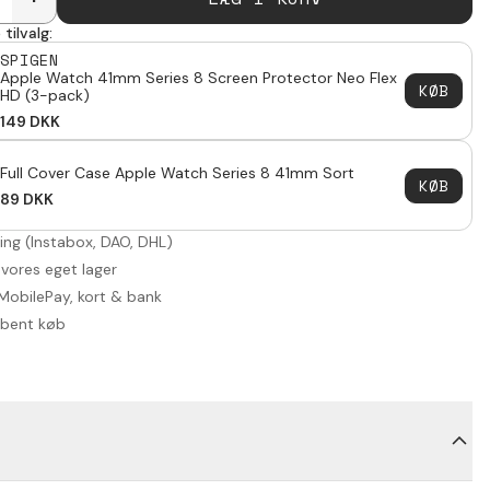
tilvalg:
SPIGEN
Apple Watch 41mm Series 8 Screen Protector Neo Flex
KØB
HD (3-pack)
149
DKK
Full Cover Case Apple Watch Series 8 41mm Sort
KØB
89
DKK
ring (Instabox, DAO, DHL)
 vores eget lager
MobilePay, kort & bank
åbent køb