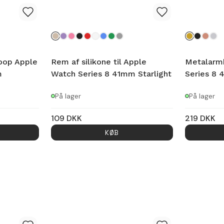
oop Apple
Rem af silikone til Apple
Metalarm
m
Watch Series 8 41mm Starlight
Series 8 
På lager
På lager
109
DKK
219
DKK
KØB