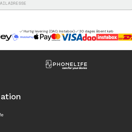
Hurtig levering (DAO, Instabox)
30 dages åbent køb
ation
fe