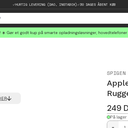
HURTIG LEVERING (DAO, INSTABOX)
30 DAGES ÅBENT KØB
☀️ Gør et godt kup på smarte opladningsløsninger, hovedtelefoner
SPIGEN
Appl
Rugg
DER
249
På lager
-