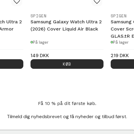
SPIGEN
SPIGEN
h Ultra 2
Samsung Galaxy Watch Ultra 2
Samsung G
 Armor
(2026) Cover Liquid Air Black
Cover Scr
GLAS.tR E
På lager
På lager
149
DKK
219
DKK
KØB
Få 10 % på dit første køb.
Tilmeld dig nyhedsbrevet og få nyheder og tilbud først.