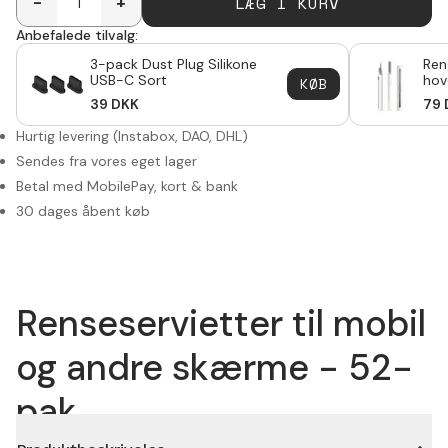
LÆG I KURV
-
+
Anbefalede tilvalg:
3-pack Dust Plug Silikone
Ren
USB-C Sort
hov
KØB
39
DKK
79
Hurtig levering (Instabox, DAO, DHL)
Sendes fra vores eget lager
Betal med MobilePay, kort & bank
30 dages åbent køb
Renseservietter til mobil
og andre skærme - 52-
pak