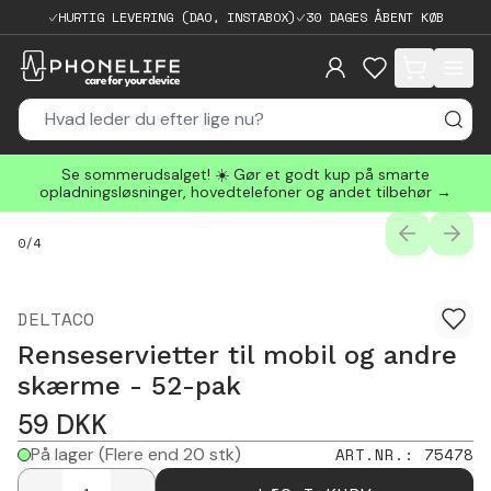
HURTIG LEVERING (DAO, INSTABOX)
30 DAGES ÅBENT KØB
items in cart, 
Se sommerudsalget! ☀️ Gør et godt kup på smarte
opladningsløsninger, hovedtelefoner og andet tilbehør →
PREVIOUS
NEXT
0
/
4
DELTACO
Renseservietter til mobil og andre
skærme - 52-pak
59
DKK
På lager
(Flere end 20 stk)
ART.NR.
:
75478