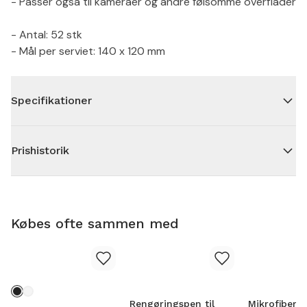
- Passer også til kameraer og andre følsomme overflader
- Antal: 52 stk
- Mål per serviet: 140 x 120 mm
Specifikationer
Prishistorik
Købes ofte sammen med
Rengøringspen til
Mikrofiber k