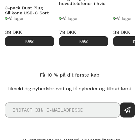
hovedtelefoner i hvid
3-pack Dust Plug
Silikone USB-C Sort
På lager
På lager
På lager
39
DKK
79
DKK
39
DKK
KØB
KØB
KØ
Få 10 % på dit første køb.
Tilmeld dig nyhedsbrevet og få nyheder og tilbud først.
Hurtig levering (DAO, Instabox)
30 dages åbent køb