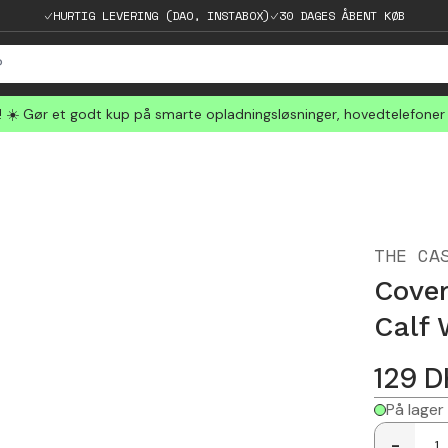
HURTIG LEVERING (DAO, INSTABOX)
30 DAGES ÅBENT KØB
☀️ Gør et godt kup på smarte opladningsløsninger, hovedtelefoner
THE CA
Cover
Calf 
129
D
På lager
-