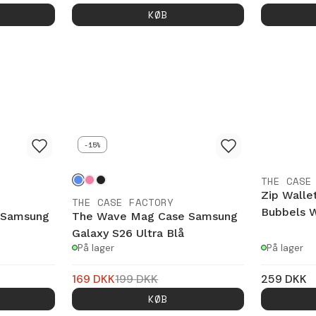
KØB
-15%
THE CASE
Zip Walle
THE CASE FACTORY
Bubbels 
 Samsung
The Wave Mag Case Samsung
Galaxy S26 Ultra Blå
På lager
På lager
169
DKK
199
DKK
259
DKK
KØB