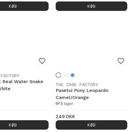
KØB
KØB
 FACTORY
t Real Water Snake
THE CASE FACTORY
White
Pasetui Pony Leopardo
Camel/Orange
På lager
249
DKK
KØB
KØB