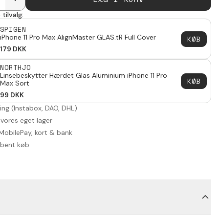
tilvalg:
SPIGEN
iPhone 11 Pro Max AlignMaster GLAS.tR Full Cover
KØB
179
DKK
NORTHJO
Linsebeskytter Hærdet Glas Aluminium iPhone 11 Pro
KØB
Max Sort
99
DKK
ring (Instabox, DAO, DHL)
 vores eget lager
MobilePay, kort & bank
åbent køb