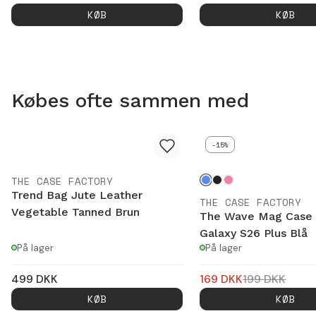
KØB
KØB
Købes ofte sammen med
-15%
THE CASE FACTORY
Trend Bag Jute Leather
THE CASE FACTORY
Vegetable Tanned Brun
The Wave Mag Case
Galaxy S26 Plus Blå
På lager
På lager
499
DKK
169
DKK
199
DKK
KØB
KØB