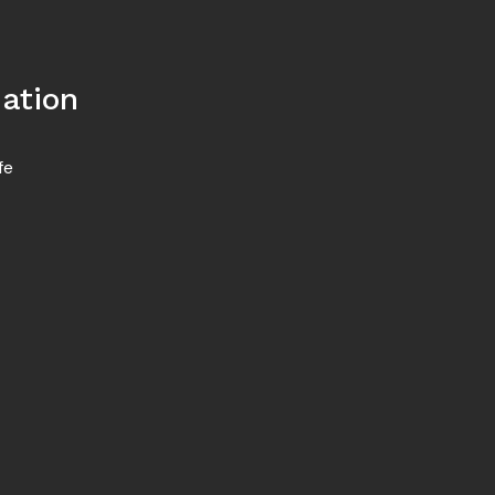
ation
fe