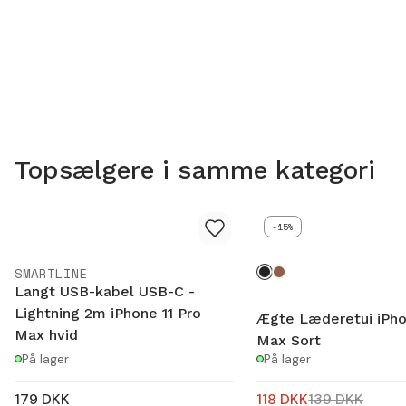
Topsælgere i samme kategori
-15%
SMARTLINE
Langt USB-kabel USB-C -
Lightning 2m iPhone 11 Pro
Ægte Læderetui iPho
Max hvid
Max Sort
På lager
På lager
179
DKK
118
DKK
139
DKK