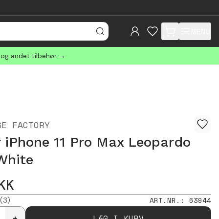
MENU
items in cart, view
 og andet tilbehør →
SE FACTORY
 iPhone 11 Pro Max Leopardo
White
KK
(3)
ART.NR.
:
63944
LÆG I KURV
+