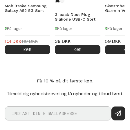
Mobiltaske Samsung
Skærmbesky
Galaxy A52 5G Sort
Garmin Ven
3-pack Dust Plug
Silikone USB-C Sort
På lager
På lager
På lager
101
DKK
119
DKK
39
DKK
59
DKK
KØB
KØB
KØ
Få 10 % på dit første køb.
Tilmeld dig nyhedsbrevet og få nyheder og tilbud først.