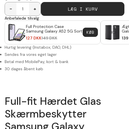
LÆG I KURV
-
+
Anbefalede tilvalg:
Full Protection Case
Ægt
Samsung Galaxy A52 5G Sort
Gal
KØB
127
DKK
149
DKK
139
Hurtig levering (Instabox, DAO, DHL)
Sendes fra vores eget lager
Betal med MobilePay, kort & bank
30 dages åbent køb
Full-fit Hærdet Glas
Skærmbeskytter
Samsung Galaxy