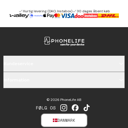
Hurtig levering (DAO, Instabox)
30 dages åbent køb
Kundeservice
Information
©
2026
PhoneLife AB
FØLG OS
INSTAGRAM
FACEBOOK
TIKTOK
DANMARK
SELECT MARKET