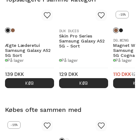
-15%
DUX DUCIS
Skin Pro Series
DG.MING
Samsung Galaxy A52
Ægte Læderetui
Magnet Wall
5G - Sort
Samsung Galaxy A52
Samsung Ga
5G Sort
5G Cognac
På lager
På lager
På lager
139
DKK
129
DKK
110
DKK
129
KØB
KØB
KØ
Købes ofte sammen med
-15%