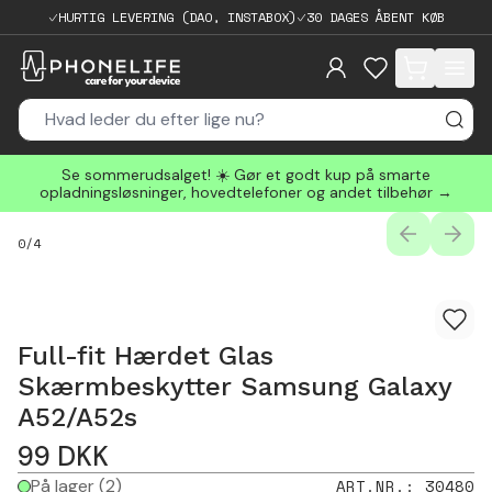
HURTIG LEVERING (DAO, INSTABOX)
30 DAGES ÅBENT KØB
items in cart, 
Se sommerudsalget! ☀️ Gør et godt kup på smarte
opladningsløsninger, hovedtelefoner og andet tilbehør →
PREVIOUS
NEXT
0
/
4
Full-fit Hærdet Glas
Skærmbeskytter Samsung Galaxy
A52/A52s
99
DKK
På lager
(2)
ART.NR.
:
30480