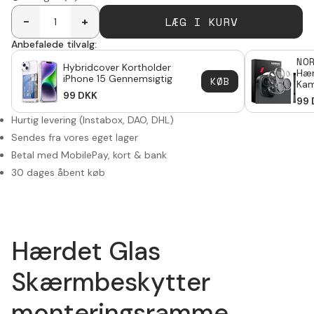
LÆG I KURV
-
+
Anbefalede tilvalg:
NO
Hybridcover Kortholder
Hær
iPhone 15 Gennemsigtig
KØB
Kam
99
DKK
15 
99
Hurtig levering (Instabox, DAO, DHL)
Sendes fra vores eget lager
Betal med MobilePay, kort & bank
30 dages åbent køb
Hærdet Glas
Skærmbeskytter
monteringsramme