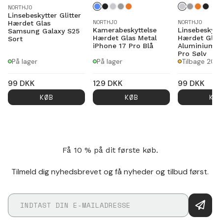
NORTHJO
Linsebeskytter Glitter
NORTHJO
NORTHJO
Hærdet Glas
Kamerabeskyttelse
Linsebeskytt
Samsung Galaxy S25
Hærdet Glas Metal
Hærdet Gla
Sort
iPhone 17 Pro Blå
Aluminium i
Pro Sølv
På lager
På lager
Tilbage 20
99
DKK
129
DKK
99
DKK
KØB
KØB
KØ
Få 10 % på dit første køb.
Tilmeld dig nyhedsbrevet og få nyheder og tilbud først.