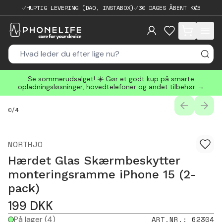
HURTIG LEVERING (DAO, INSTABOX)
30 DAGES ÅBENT KØB
items in cart, 
Se sommerudsalget! ☀️ Gør et godt kup på smarte
opladningsløsninger, hovedtelefoner og andet tilbehør →
PREVIOUS
NEXT
0
/
4
NORTHJO
Hærdet Glas Skærmbeskytter
monteringsramme iPhone 15 (2-
pack)
199
DKK
På lager
(4)
ART.NR.
:
62304