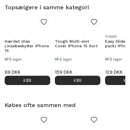
Topsælgere i samme kategori
RINGKE
Hærdet Glas
Tough Multi-slot
Easy Slide G
Linsebeskytter iPhone
Cover iPhone 15 Sort
pack) iPhon
15
På lager
På lager
På lager
69
DKK
159
DKK
129
DKK
KØB
KØB
KØ
Købes ofte sammen med