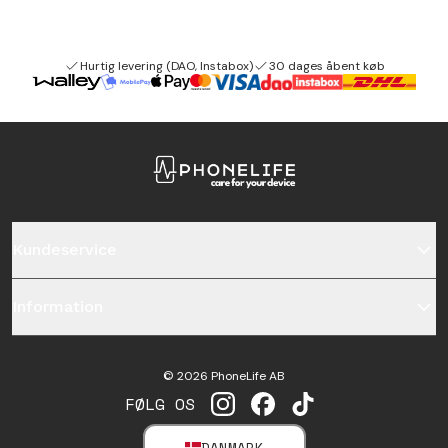
Hurtig levering (DAO, Instabox)
30 dages åbent køb
Kundeservice
Information
©
2026
PhoneLife AB
FØLG OS
INSTAGRAM
FACEBOOK
TIKTOK
DANMARK