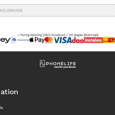
Hurtig levering (DAO, Instabox)
30 dages åbent køb
ation
fe