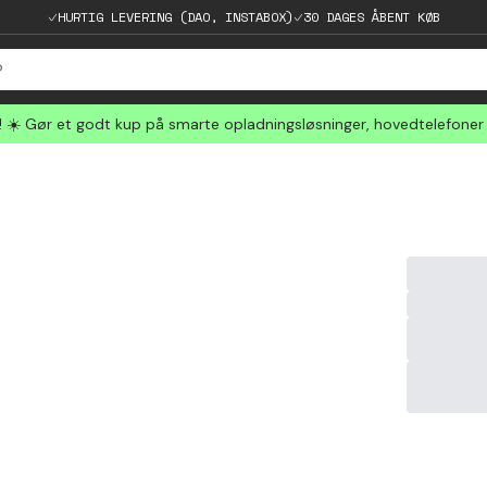
HURTIG LEVERING (DAO, INSTABOX)
30 DAGES ÅBENT KØB
☀️ Gør et godt kup på smarte opladningsløsninger, hovedtelefoner