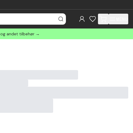
MENU
items in cart, view
 og andet tilbehør →