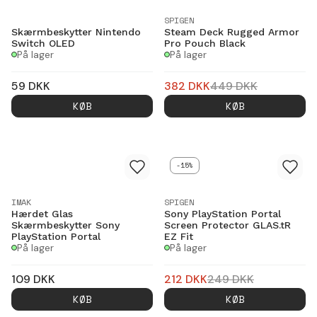
SPIGEN
Skærmbeskytter Nintendo
Steam Deck Rugged Armor
Switch OLED
Pro Pouch Black
På lager
På lager
59
DKK
382
DKK
449
DKK
KØB
KØB
-15%
IMAK
SPIGEN
Hærdet Glas
Sony PlayStation Portal
Skærmbeskytter Sony
Screen Protector GLAS.tR
PlayStation Portal
EZ Fit
På lager
På lager
109
DKK
212
DKK
249
DKK
KØB
KØB