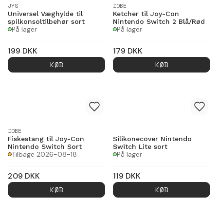
JYS
DOBE
Universel Væghylde til
Ketcher til Joy-Con
spilkonsoltilbehør sort
Nintendo Switch 2 Blå/Rød
På lager
På lager
199
DKK
179
DKK
KØB
KØB
DOBE
Fiskestang til Joy-Con
Silikonecover Nintendo
Nintendo Switch Sort
Switch Lite sort
Tilbage 2026-08-18
På lager
209
DKK
119
DKK
KØB
KØB