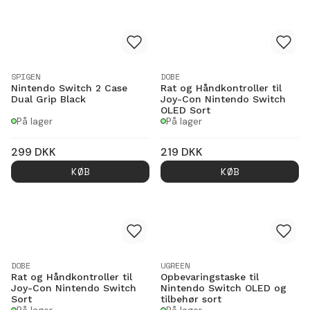
SPIGEN
DOBE
Nintendo Switch 2 Case
Rat og Håndkontroller til
Dual Grip Black
Joy-Con Nintendo Switch
OLED Sort
På lager
På lager
299
DKK
219
DKK
KØB
KØB
DOBE
UGREEN
Rat og Håndkontroller til
Opbevaringstaske til
Joy-Con Nintendo Switch
Nintendo Switch OLED og
Sort
tilbehør sort
På lager
På lager