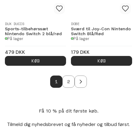
DUX DUCIS
DOBE
Sports-tilbehørssæt
Sværd til Joy-Con Nintendo
Nintendo Switch 2 blå/rød
Switch Blå/Rød
På lager
På lager
479
DKK
179
DKK
KØB
KØB
1
2
Få 10 % på dit første køb.
Tilmeld dig nyhedsbrevet og få nyheder og tilbud først.