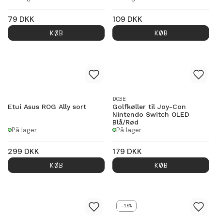
79
DKK
109
DKK
KØB
KØB
DOBE
Etui Asus ROG Ally sort
Golfkøller til Joy-Con
Nintendo Switch OLED
Blå/Rød
På lager
På lager
299
DKK
179
DKK
KØB
KØB
-15%