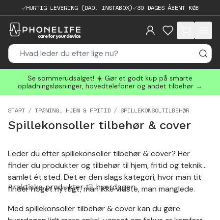
HURTIG LEVERING (DAO, INSTABOX)
30 DAGES ÅBENT KØB
items in cart, 
Se sommerudsalget! ☀️ Gør et godt kup på smarte
opladningsløsninger, hovedtelefoner og andet tilbehør →
START
TRÆNING, HJEM & FRITID
SPILLEKONSOLTILBEHØR
Spillekonsoller tilbehør & cover
Leder du efter spillekonsoller tilbehør & cover? Her
finder du produkter og tilbehør til hjem, fritid og teknik
samlet ét sted. Det er den slags kategori, hvor man tit
Praktiske produkter til hverdagen
finder noget nyttigt, man ikke vidste, man manglede.
Med spillekonsoller tilbehør & cover kan du gøre