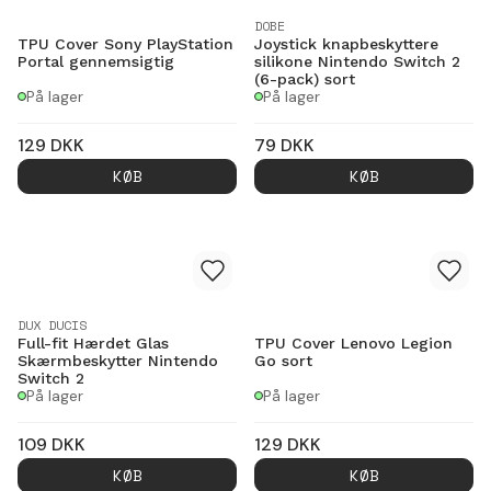
DOBE
TPU Cover Sony PlayStation
Joystick knapbeskyttere
Portal gennemsigtig
silikone Nintendo Switch 2
(6-pack) sort
På lager
På lager
129
DKK
79
DKK
KØB
KØB
DUX DUCIS
Full-fit Hærdet Glas
TPU Cover Lenovo Legion
Skærmbeskytter Nintendo
Go sort
Switch 2
På lager
På lager
109
DKK
129
DKK
KØB
KØB