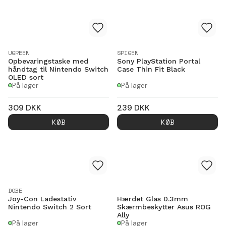
UGREEN
SPIGEN
Opbevaringstaske med
Sony PlayStation Portal
håndtag til Nintendo Switch
Case Thin Fit Black
OLED sort
På lager
På lager
309
DKK
239
DKK
KØB
KØB
DOBE
Joy-Con Ladestativ
Hærdet Glas 0.3mm
Nintendo Switch 2 Sort
Skærmbeskytter Asus ROG
Ally
På lager
På lager