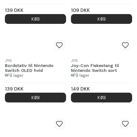
139
DKK
109
DKK
KØB
KØB
JYS
JYS
Bordstativ til Nintendo
Joy-Con Fiskestang til
Switch OLED hvid
Nintendo Switch sort
På lager
På lager
139
DKK
149
DKK
KØB
KØB