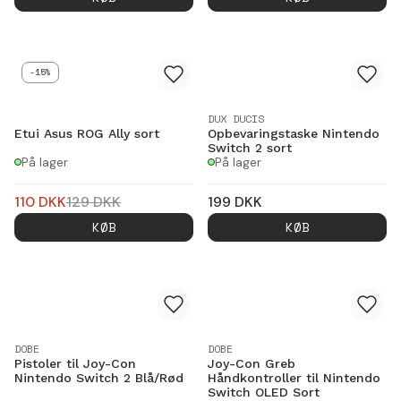
-15%
DUX DUCIS
Etui Asus ROG Ally sort
Opbevaringstaske Nintendo
Switch 2 sort
På lager
På lager
110
DKK
129
DKK
199
DKK
KØB
KØB
DOBE
DOBE
Pistoler til Joy-Con
Joy-Con Greb
Nintendo Switch 2 Blå/Rød
Håndkontroller til Nintendo
Switch OLED Sort