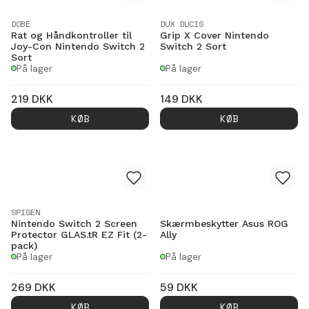
DOBE
DUX DUCIS
Rat og Håndkontroller til
Grip X Cover Nintendo
Joy-Con Nintendo Switch 2
Switch 2 Sort
Sort
På lager
På lager
219
DKK
149
DKK
KØB
KØB
SPIGEN
Nintendo Switch 2 Screen
Skærmbeskytter Asus ROG
Protector GLAS.tR EZ Fit (2-
Ally
pack)
På lager
På lager
269
DKK
59
DKK
KØB
KØB