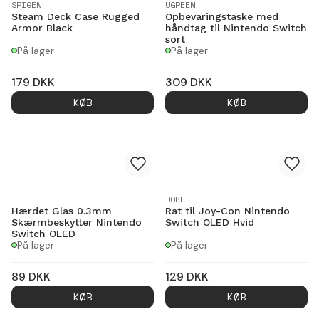
SPIGEN
UGREEN
Steam Deck Case Rugged
Opbevaringstaske med
Armor Black
håndtag til Nintendo Switch
sort
På lager
På lager
179
DKK
309
DKK
KØB
KØB
DOBE
Hærdet Glas 0.3mm
Rat til Joy-Con Nintendo
Skærmbeskytter Nintendo
Switch OLED Hvid
Switch OLED
På lager
På lager
89
DKK
129
DKK
KØB
KØB