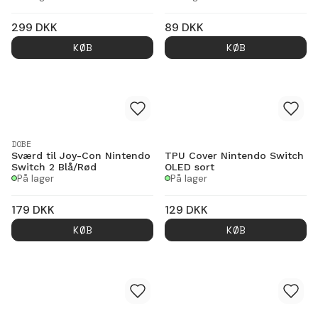
299
DKK
89
DKK
KØB
KØB
DOBE
Sværd til Joy-Con Nintendo
TPU Cover Nintendo Switch
Switch 2 Blå/Rød
OLED sort
På lager
På lager
179
DKK
129
DKK
KØB
KØB