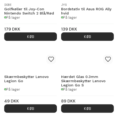
DOBE
JYS
Golfkøller til Joy-Con
Bordstativ til Asus ROG Ally
Nintendo Switch 2 Blå/Rød
hvid
På lager
På lager
179
DKK
139
DKK
KØB
KØB
Skærmbeskytter Lenovo
Hærdet Glas 0.3mm
Legion Go
Skærmbeskytter Lenovo
Legion Go S
På lager
På lager
49
DKK
89
DKK
KØB
KØB