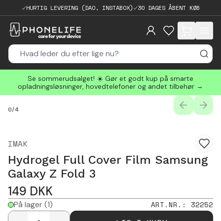
HURTIG LEVERING (DAO, INSTABOX)
30 DAGES ÅBENT KØB
items in cart, 
Se sommerudsalget! ☀️ Gør et godt kup på smarte
opladningsløsninger, hovedtelefoner og andet tilbehør →
PREVIOUS
NEXT
0
/
4
IMAK
Hydrogel Full Cover Film Samsung
Galaxy Z Fold 3
149
DKK
På lager
(1)
ART.NR.
:
32252