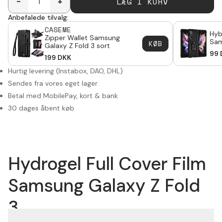
LÆG I KURV
-
+
Anbefalede tilvalg:
CASEME
Hyb
Zipper Wallet Samsung
Sam
KØB
Galaxy Z Fold 3 sort
sor
99
199
DKK
Hurtig levering (Instabox, DAO, DHL)
Sendes fra vores eget lager
Betal med MobilePay, kort & bank
30 dages åbent køb
Hydrogel Full Cover Film
Samsung Galaxy Z Fold
3