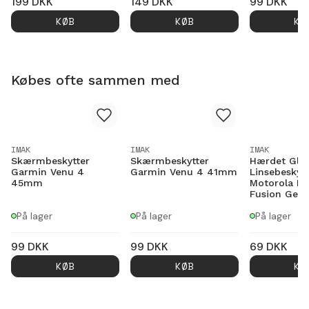
199
DKK
149
DKK
99
DKK
KØB
KØB
KØ
Købes ofte sammen med
IMAK
IMAK
IMAK
Skærmbeskytter
Skærmbeskytter
Hærdet Gla
Garmin Venu 4
Garmin Venu 4 41mm
Linsebeskytt
45mm
Motorola Ed
Fusion Genn
På lager
På lager
På lager
99
DKK
99
DKK
69
DKK
KØB
KØB
KØ