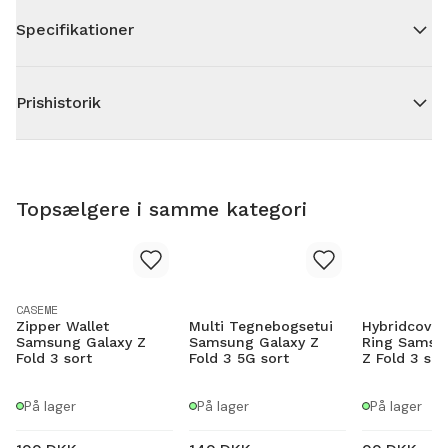
Specifikationer
Prishistorik
Topsælgere i samme kategori
CASEME
Zipper Wallet
Multi Tegnebogsetui
Hybridcover
Samsung Galaxy Z
Samsung Galaxy Z
Ring Samsu
Fold 3 sort
Fold 3 5G sort
Z Fold 3 sor
På lager
På lager
På lager