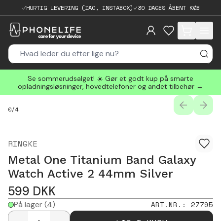
HURTIG LEVERING (DAO, INSTABOX)
30 DAGES ÅBENT KØB
items in cart, 
Se sommerudsalget! ☀️ Gør et godt kup på smarte
opladningsløsninger, hovedtelefoner og andet tilbehør →
PREVIOUS
NEXT
0
/
4
RINGKE
Metal One Titanium Band Galaxy
Watch Active 2 44mm Silver
599
DKK
På lager
(4)
ART.NR.
:
27795