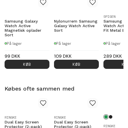
SPIGEN
Samsung Galaxy
Nylonurrem Samsung
Samsung Ga
Watch Active
Galaxy Watch Active
Watch Activ
Magnetisk oplader
Sort
Fit Metal Ba
Sort
På lager
På lager
På lager
99
DKK
109
DKK
289
DKK
KØB
KØB
KØ
Købes ofte sammen med
RINGKE
RINGKE
Dual Easy Screen
Dual Easy Screen
RINGKE
Protector (2-pack)
Protector (2-pack)