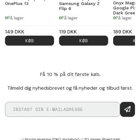
Onyx Magnet
OnePlus 13
Samsung Galaxy Z
Google Pixe
Flip 6
Dark Green
På lager
På lager
På lager
149
DKK
119
DKK
189
DKK
KØB
KØB
KØ
Få 10 % på dit første køb.
Tilmeld dig nyhedsbrevet og få nyheder og tilbud først.
Hurtig levering (DAO, Instabox)
30 dages åbent køb