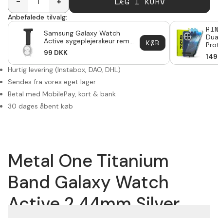
LÆG I KURV
-
+
Anbefalede tilvalg:
RI
Samsung Galaxy Watch
Dua
Active sygeplejerskeur rem
KØB
Pro
sort
99
DKK
One
149
Hurtig levering (Instabox, DAO, DHL)
Sendes fra vores eget lager
Betal med MobilePay, kort & bank
30 dages åbent køb
Metal One Titanium
Band Galaxy Watch
Active 2 44mm Silver