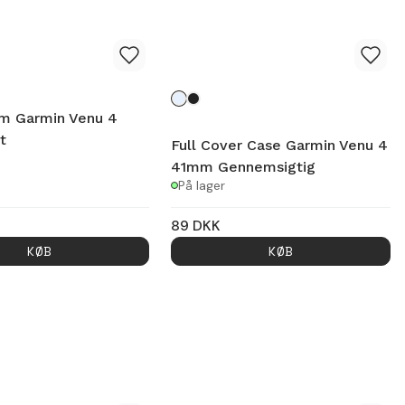
m Garmin Venu 4
t
Full Cover Case Garmin Venu 4
41mm Gennemsigtig
På lager
89
DKK
KØB
KØB