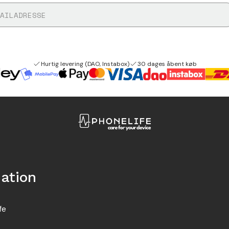
Hurtig levering (DAO, Instabox)
30 dages åbent køb
ation
fe