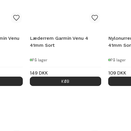
min Venu
Læderrem Garmin Venu 4
Nylonurre
41mm Sort
41mm Sor
På lager
På lager
149
DKK
109
DKK
KØB