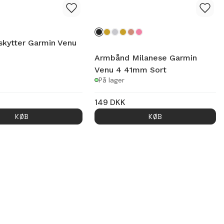
kytter Garmin Venu
Armbånd Milanese Garmin
Venu 4 41mm Sort
På lager
149
DKK
KØB
KØB