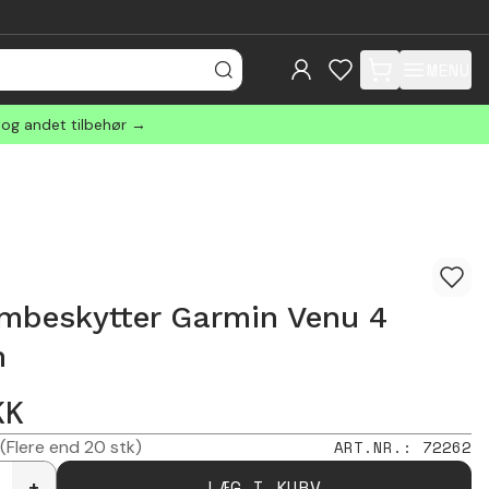
MENU
items in cart, view
 og andet tilbehør →
mbeskytter Garmin Venu 4
m
KK
(Flere end 20 stk)
ART.NR.
:
72262
LÆG I KURV
+