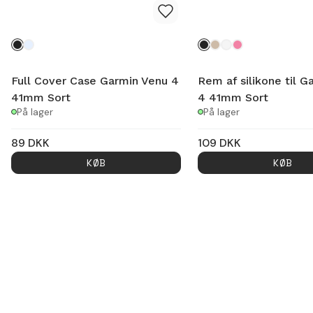
Full Cover Case Garmin Venu 4
Rem af silikone til G
41mm Sort
4 41mm Sort
På lager
På lager
89
DKK
109
DKK
KØB
KØB