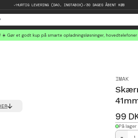
HURTIG LEVERING (DAO, INSTABOX)
30 DAGES ÅBENT KØB
☀️ Gør et godt kup på smarte opladningsløsninger, hovedtelefoner
IMAK
Skær
41m
DER
99
D
På lager
-