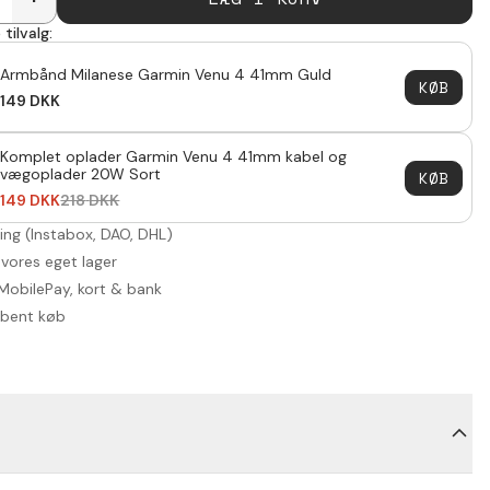
tilvalg:
Armbånd Milanese Garmin Venu 4 41mm Guld
KØB
149
DKK
Komplet oplader Garmin Venu 4 41mm kabel og
vægoplader 20W Sort
KØB
149
DKK
218
DKK
ring (Instabox, DAO, DHL)
 vores eget lager
MobilePay, kort & bank
åbent køb