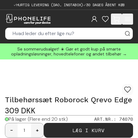
HURTIG LEVERING (DAO, INSTABOX)
30 DAGES ÅBENT KØB
items in cart, 
Se sommerudsalget! ☀️ Gør et godt kup på smarte
opladningsløsninger, hovedtelefoner og andet tilbehør →
Tilbehørssæt Roborock Qrevo Edge
309
DKK
På lager
(Flere end 20 stk)
ART.NR.
:
74070
LÆG I KURV
-
+