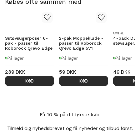
Købes ofte sammen med
SWIRL
Sstøvsugerposer 6-
2-pak Moppeklude -
4-pack Duftk
pak - passer til
passer til Roborock
støvsuger, 
Roborock Qrevo Edge
Qrevo Edge 5V1
På lager
På lager
På lager
239
DKK
59
DKK
49
DKK
KØB
KØB
KØ
Få 10 % på dit første køb.
Tilmeld dig nyhedsbrevet og få nyheder og tilbud først.