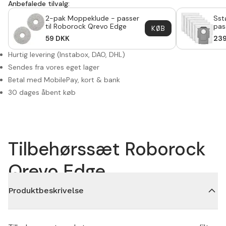
Anbefalede tilvalg:
2-pak Moppeklude - passer
Sst
til Roborock Qrevo Edge
pas
KØB
Edg
59
DKK
23
Hurtig levering (Instabox, DAO, DHL)
Sendes fra vores eget lager
Betal med MobilePay, kort & bank
30 dages åbent køb
Tilbehørssæt Roborock
Qrevo Edge
Produktbeskrivelse