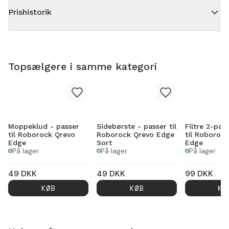
Prishistorik
Topsælgere i samme kategori
Moppeklud - passer
Sidebørste - passer til
Filtre 2-pak
til Roborock Qrevo
Roborock Qrevo Edge
til Roboroc
Edge
Sort
Edge
På lager
På lager
På lager
49
DKK
49
DKK
99
DKK
KØB
KØB
KØ