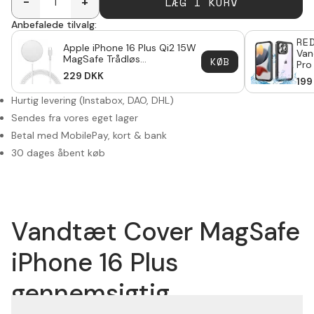
LÆG I KURV
-
+
Anbefalede tilvalg:
RE
Apple iPhone 16 Plus Qi2 15W
Van
MagSafe Trådløs
KØB
Pro
Opladeplade hvid
229
DKK
199
Hurtig levering (Instabox, DAO, DHL)
Sendes fra vores eget lager
Betal med MobilePay, kort & bank
30 dages åbent køb
Vandtæt Cover MagSafe
iPhone 16 Plus
gennemsigtig