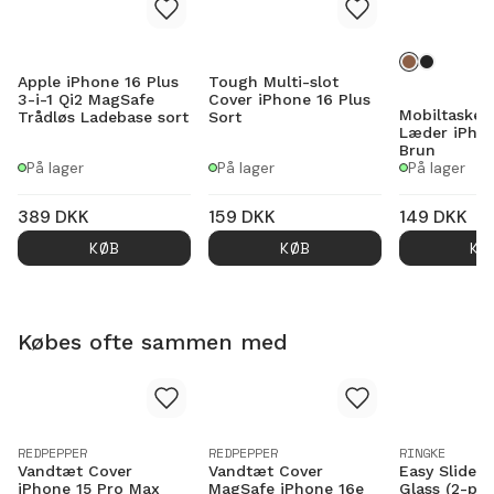
Apple iPhone 16 Plus
Tough Multi-slot
3-i-1 Qi2 MagSafe
Cover iPhone 16 Plus
Mobiltaske 
Trådløs Ladebase sort
Sort
Læder iPhon
Brun
På lager
På lager
På lager
389
DKK
159
DKK
149
DKK
KØB
KØB
KØ
Købes ofte sammen med
REDPEPPER
REDPEPPER
RINGKE
Vandtæt Cover
Vandtæt Cover
Easy Slide P
iPhone 15 Pro Max
MagSafe iPhone 16e
Glass (2-pa