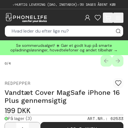
HURTIG LEVERING (DAO, INSTABOX)
30 DAGES ÅBENT KØB
items in cart, 
Se sommerudsalget! ☀️ Gør et godt kup på smarte
opladningsløsninger, hovedtelefoner og andet tilbehør →
PREVIOUS
NEXT
0
/
4
REDPEPPER
Vandtæt Cover MagSafe iPhone 16
Plus gennemsigtig
199
DKK
På lager
(3)
ART.NR.
:
62533