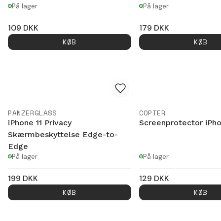
På lager
På lager
109
DKK
179
DKK
KØB
KØB
PANZERGLASS
COPTER
iPhone 11 Privacy
Screenprotector iPho
Skærmbeskyttelse Edge-to-
Edge
På lager
På lager
199
DKK
129
DKK
KØB
KØB