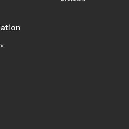
ation
fe