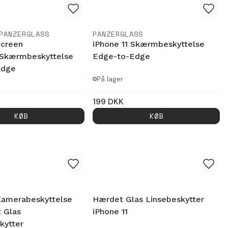
PANZERGLASS
PANZERGLASS
Screen
iPhone 11 Skærmbeskyttelse
/Skærmbeskyttelse
Edge-to-Edge
Edge
På lager
199
DKK
KØB
KØB
 Kamerabeskyttelse
Hærdet Glas Linsebeskytter
 Glas
iPhone 11
ytter