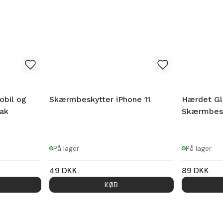
obil og
Skærmbeskytter iPhone 11
Hærdet Gl
ak
Skærmbesk
På lager
På lager
49
DKK
89
DKK
KØB