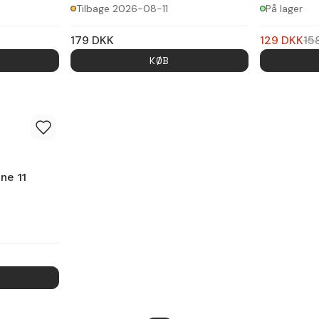
Tilbage 2026-08-11
På lager
179
DKK
129
DKK
15
KØB
ne 11