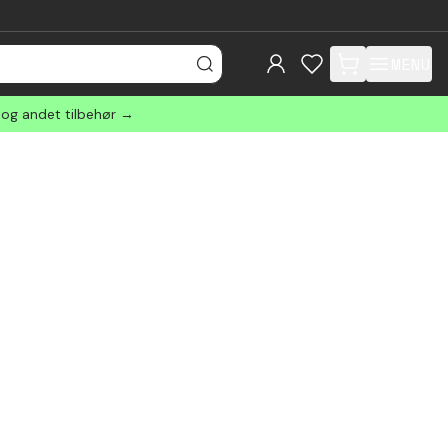
MENU
items in cart, view
 og andet tilbehør →