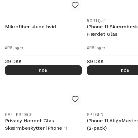
MOBIQUE
Mikrofiber klude hvid
iPhone 11 Skærmbesk
Hærdet Glas
På lager
På lager
39
DKK
89
DKK
KØB
KØB
HAT PRINCE
SPIGEN
Privacy Hærdet Glas
iPhone 11 AlignMaste
Skærmbeskytter iPhone 11
(2-pack)