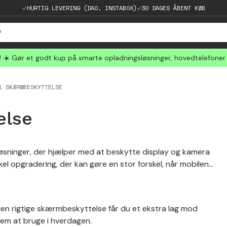
HURTIG LEVERING (DAO, INSTABOX)
30 DAGES ÅBENT KØB
☀️ Gør et godt kup på smarte opladningsløsninger, hovedtelefoner
1 SKÆRMBESKYTTELSE
else
løsninger, der hjælper med at beskytte display og kamera
l opgradering, der kan gøre en stor forskel, når mobilen
en rigtige skærmbeskyttelse får du et ekstra lag mod
nem at bruge i hverdagen.