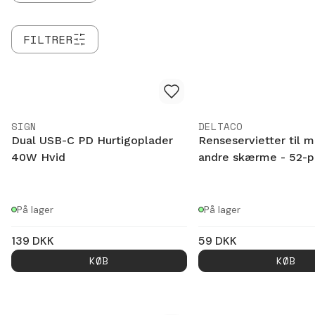
FILTRER
SIGN
DELTACO
Dual USB-C PD Hurtigoplader
Renseservietter til m
40W Hvid
andre skærme - 52-p
På lager
På lager
139
DKK
59
DKK
KØB
KØB