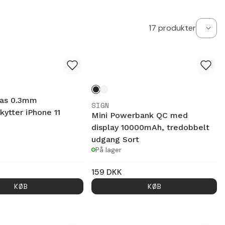
17
produkter
as 0.3mm
SIGN
ytter iPhone 11
Mini Powerbank QC med
display 10000mAh, tredobbelt
udgang Sort
På lager
159
DKK
KØB
KØB