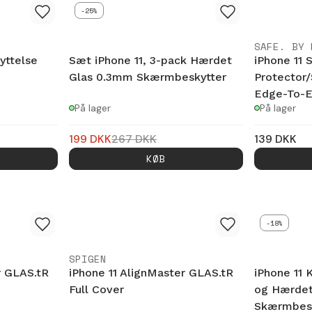
-25%
SAFE. BY 
yttelse
Sæt iPhone 11, 3-pack Hærdet
iPhone 11 
Glas 0.3mm Skærmbeskytter
Protector
Edge-To-
På lager
På lager
199
DKK
267
DKK
139
DKK
KØB
-18%
SPIGEN
r GLAS.tR
iPhone 11 AlignMaster GLAS.tR
iPhone 11
Full Cover
og Hærdet
Skærmbesk