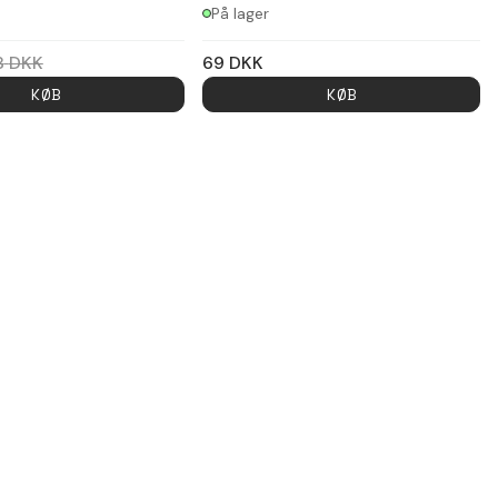
På lager
8
DKK
69
DKK
KØB
KØB