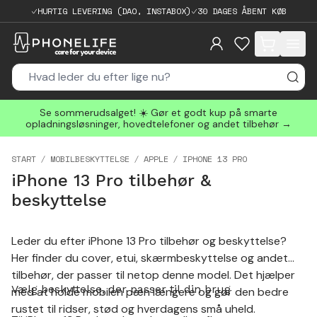
HURTIG LEVERING (DAO, INSTABOX)
30 DAGES ÅBENT KØB
items in cart, 
Se sommerudsalget! ☀️ Gør et godt kup på smarte
opladningsløsninger, hovedtelefoner og andet tilbehør →
START
MOBILBESKYTTELSE
APPLE
IPHONE 13 PRO
iPhone 13 Pro tilbehør &
beskyttelse
Leder du efter iPhone 13 Pro tilbehør og beskyttelse?
Her finder du cover, etui, skærmbeskyttelse og andet
tilbehør, der passer til netop denne model. Det hjælper
Vælg beskyttelse, der passer til din brug
med at holde mobilen pæn længere og gør den bedre
rustet til ridser, stød og hverdagens små uheld.