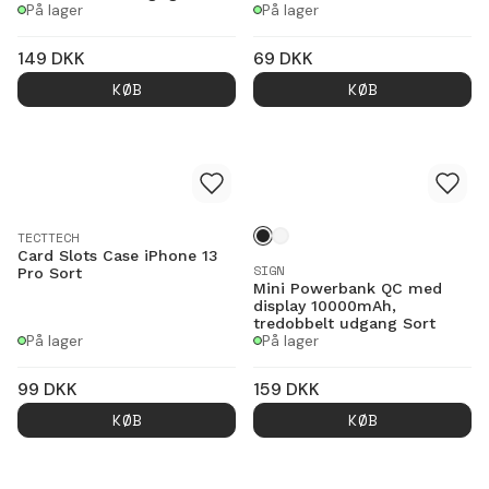
På lager
På lager
149
DKK
69
DKK
KØB
KØB
TECTTECH
Card Slots Case iPhone 13
SIGN
Pro Sort
Mini Powerbank QC med
display 10000mAh,
tredobbelt udgang Sort
På lager
På lager
99
DKK
159
DKK
KØB
KØB