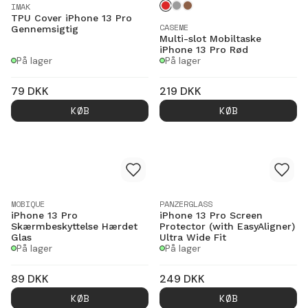
IMAK
TPU Cover iPhone 13 Pro
CASEME
Gennemsigtig
Multi-slot Mobiltaske
iPhone 13 Pro Rød
På lager
På lager
79
DKK
219
DKK
KØB
KØB
MOBIQUE
PANZERGLASS
iPhone 13 Pro
iPhone 13 Pro Screen
Skærmbeskyttelse Hærdet
Protector (with EasyAligner)
Glas
Ultra Wide Fit
På lager
På lager
89
DKK
249
DKK
KØB
KØB