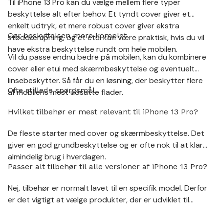
Til iPhone 13 Pro kan du vælge mellem flere typer
beskyttelse alt efter behov. Et tyndt cover giver et
enkelt udtryk, et mere robust cover giver ekstra
Gør beskyttelsen mere komplet
støddæmpning, og et etui kan være praktisk, hvis du vil
have ekstra beskyttelse rundt om hele mobilen.
Vil du passe endnu bedre på mobilen, kan du kombinere
cover eller etui med skærmbeskyttelse og eventuelt
linsebeskytter. Så får du en løsning, der beskytter flere
Ofte stillede spørgsmål
af mobilens mest udsatte flader.
Hvilket tilbehør er mest relevant til iPhone 13 Pro?
De fleste starter med cover og skærmbeskyttelse. Det
giver en god grundbeskyttelse og er ofte nok til at klare
almindelig brug i hverdagen.
Passer alt tilbehør til alle versioner af iPhone 13 Pro?
Nej, tilbehør er normalt lavet til en specifik model. Derfor
er det vigtigt at vælge produkter, der er udviklet til
netop den enhed, du har.