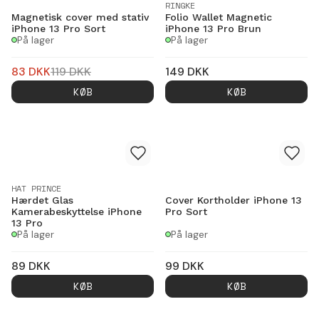
RINGKE
Magnetisk cover med stativ
Folio Wallet Magnetic
iPhone 13 Pro Sort
iPhone 13 Pro Brun
På lager
På lager
83
DKK
119
DKK
149
DKK
KØB
KØB
HAT PRINCE
Hærdet Glas
Cover Kortholder iPhone 13
Kamerabeskyttelse iPhone
Pro Sort
13 Pro
På lager
På lager
89
DKK
99
DKK
KØB
KØB