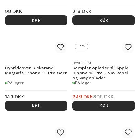
99
DKK
219
DKK
KØB
KØB
-19%
SMARTLINE
Hybridcover Kickstand
Komplet oplader til Apple
MagSafe iPhone 13 Pro Sort
iPhone 13 Pro - 2m kabel
og vægoplader
På lager
På lager
149
DKK
249
DKK
308
DKK
KØB
KØB