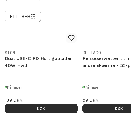
FILTRER
SIGN
DELTACO
Dual USB-C PD Hurtigoplader
Renseservietter til m
40W Hvid
andre skærme - 52-p
På lager
På lager
139
DKK
59
DKK
KØB
KØB