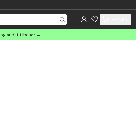
MENU
items in cart, view
 og andet tilbehør →