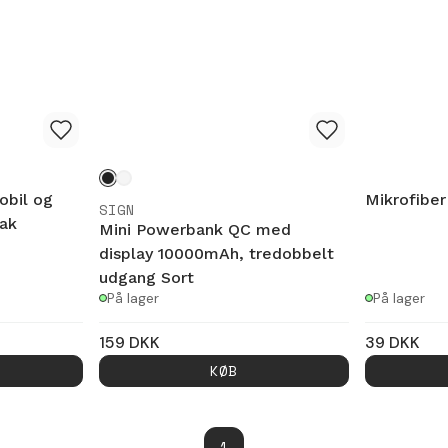
obil og
Mikrofiber
SIGN
ak
Mini Powerbank QC med
display 10000mAh, tredobbelt
udgang Sort
På lager
På lager
159
DKK
39
DKK
KØB
1