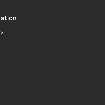
ation
fe