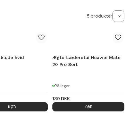
5
produkter
 klude hvid
Ægte Læderetui Huawei Mate
20 Pro Sort
På lager
139
DKK
KØB
KØB