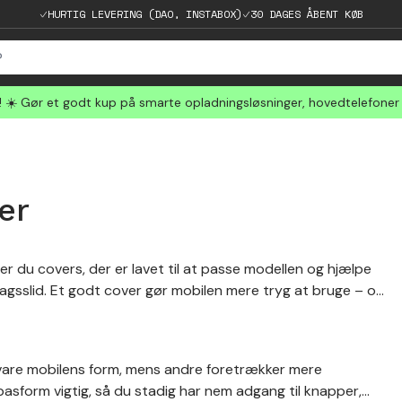
HURTIG LEVERING (DAO, INSTABOX)
30 DAGES ÅBENT KØB
☀️ Gør et godt kup på smarte opladningsløsninger, hovedtelefoner
er
r du covers, der er lavet til at passe modellen og hjælpe
agsslid. Et godt cover gør mobilen mere tryg at bruge – og
vare mobilens form, mens andre foretrækker mere
sform vigtig, så du stadig har nem adgang til knapper,