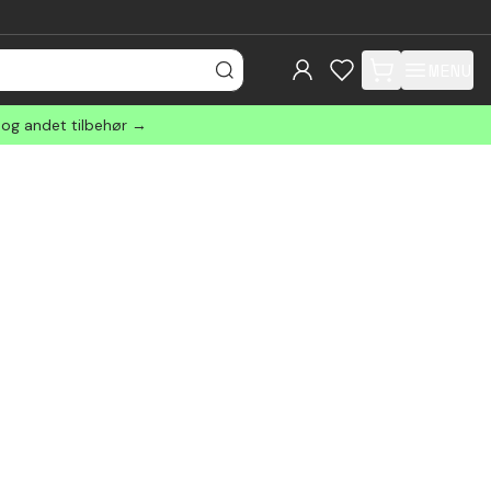
MENU
items in cart, view
 og andet tilbehør →