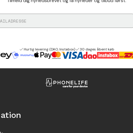
Tilmeld dig nyhedsbrevet og få nyheder og tilbud først.
Hurtig levering (DAO, Instabox)
30 dages åbent køb
ation