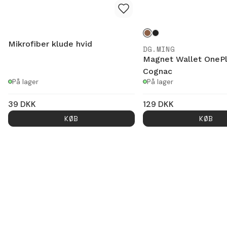
Mikrofiber klude hvid
DG.MING
Magnet Wallet OnePl
Cognac
På lager
På lager
39
DKK
129
DKK
KØB
KØB