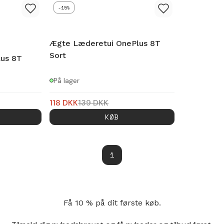
-15%
Ægte Læderetui OnePlus 8T
Sort
us 8T
På lager
118
DKK
139
DKK
KØB
1
Få 10 % på dit første køb.