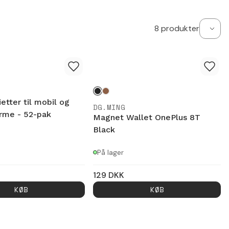
8
produkter
etter til mobil og
DG.MING
rme - 52-pak
Magnet Wallet OnePlus 8T
Black
På lager
129
DKK
KØB
KØB