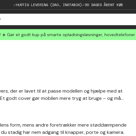
HURTIG LEVERING (DAO, INSTABOX)
30 DAGES ÅBENT KØB
☀️ Gør et godt kup på smarte opladningsløsninger, hovedtelefoner
ers, der er lavet til at passe modellen og hjælpe med at
. Et godt cover gør mobilen mere tryg at bruge – og må
obilens form, mens andre foretrækker mere støddæmpende
å du stadig har nem adgang til knapper, porte og kamera.