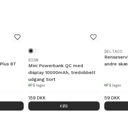
DELTACO
Renseservi
SIGN
Plus 8T
andre skæ
Mini Powerbank QC med
display 10000mAh, tredobbelt
udgang Sort
På lager
På lager
159
DKK
59
DKK
KØB