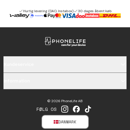
Hurtig levering (DAO, Instabox)
30 dages åbent køb
Kundeservice
Information
©
2026
PhoneLife AB
FØLG OS
INSTAGRAM
FACEBOOK
TIKTOK
DANMARK
SELECT MARKET