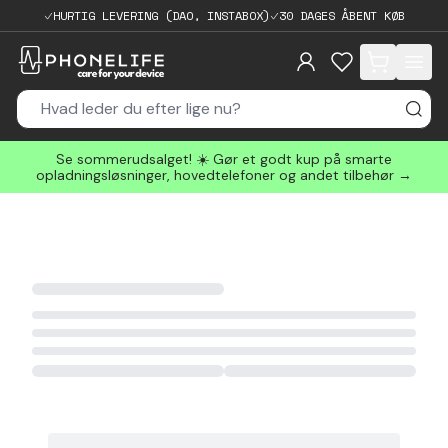
HURTIG LEVERING (DAO, INSTABOX)
30 DAGES ÅBENT KØB
items in cart, 
Se sommerudsalget! ☀️ Gør et godt kup på smarte
opladningsløsninger, hovedtelefoner og andet tilbehør →