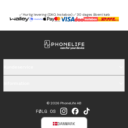
Hurtig levering (DAO, Instabox)
30 dages åbent køb
Kundeservice
Information
©
2026
PhoneLife AB
FØLG OS
INSTAGRAM
FACEBOOK
TIKTOK
DANMARK
SELECT MARKET