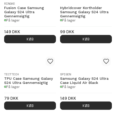
RINGKE
Fusion Case Samsung
Hybridcover Kortholder
Galaxy S24 Ultra
Samsung Galaxy S24 Ultra
Gennemsigtig
Gennemsigtig
På lager
På lager
149
DKK
99
DKK
KØB
KØB
TECTTECH
SPIGEN
TPU Case Samsung Galaxy
Samsung Galaxy S24 Ultra
S24 Ultra Gennemsigtig
Case Liquid Air Black
På lager
På lager
79
DKK
149
DKK
KØB
KØB