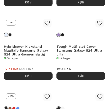
KØB
KØB
-15%
Hybridcover Kickstand
Tough Multi-slot Cover
MagSafe Samsung Galaxy
Samsung Galaxy S24 Ultra
S24 Ultra Gennemsigtig
Lilla
På lager
På lager
127
DKK
149
DKK
159
DKK
KØB
KØB
-15%