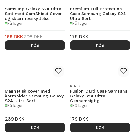
Samsung Galaxy S24 Ultra
Premium Full Protection
Sett med CamShield Cover
Case Samsung Galaxy S24
og skærmbeskyttelse
Ultra Sort
På lager
På lager
169
DKK
208
DKK
179
DKK
KØB
KØB
RINGKE
Magnetisk cover med
Fusion Card Case Samsung
kortholder Samsung Galaxy
Galaxy S24 Ultra
S24 Ultra Sort
Gennemsigtig
På lager
På lager
239
DKK
179
DKK
KØB
KØB