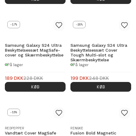
-17%
-20%
Samsung Galaxy S24 Ultra
Samsung Galaxy S24 Ultra
Beskyttelsessæt MagSafe-
Beskyttelsessæt Cover
cover og Skærmbeskyttelse
Tough Multi-slot og
Skærmbeskyttelse
På lager
På lager
189
DKK
228
DKK
199
DKK
248
DKK
KØB
KØB
-15%
REDPEPPER
RINGKE
Vandtæt Cover MagSafe
Fusion Bold Magnetic