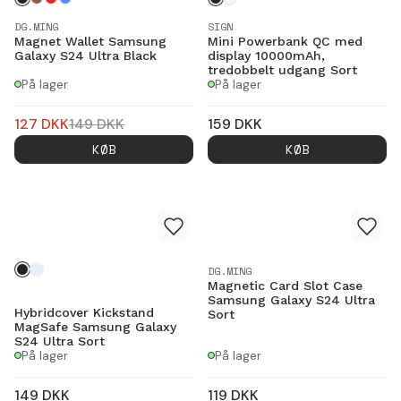
DG.MING
SIGN
Magnet Wallet Samsung
Mini Powerbank QC med
Galaxy S24 Ultra Black
display 10000mAh,
tredobbelt udgang Sort
På lager
På lager
127
DKK
149
DKK
159
DKK
KØB
KØB
DG.MING
Magnetic Card Slot Case
Samsung Galaxy S24 Ultra
Hybridcover Kickstand
Sort
MagSafe Samsung Galaxy
S24 Ultra Sort
På lager
På lager
149
DKK
119
DKK