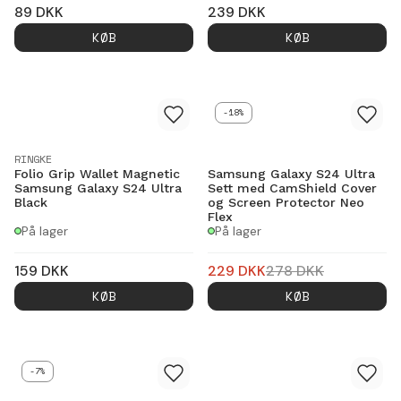
89
DKK
239
DKK
KØB
KØB
-18%
RINGKE
Folio Grip Wallet Magnetic
Samsung Galaxy S24 Ultra
Samsung Galaxy S24 Ultra
Sett med CamShield Cover
Black
og Screen Protector Neo
Flex
På lager
På lager
159
DKK
229
DKK
278
DKK
KØB
KØB
-7%