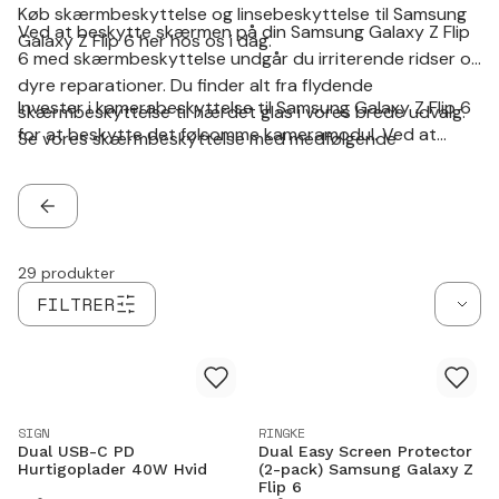
Køb skærmbeskyttelse og linsebeskyttelse til Samsung
Ved at beskytte skærmen på din Samsung Galaxy Z Flip
Galaxy Z Flip 6 her hos os i dag.
6 med skærmbeskyttelse undgår du irriterende ridser og
dyre reparationer. Du finder alt fra flydende
Invester i kamerabeskyttelse til Samsung Galaxy Z Flip 6
skærmbeskyttelse til hærdet glas i vores brede udvalg.
for at beskytte det følsomme kameramodul. Ved at
Se vores skærmbeskyttelse med medfølgende
beskytte det følsomme kameramodul holder du det fri
monteringsramme, som sikrer en perfekt montering.
for ridser og skader og sikrer dermed en god
billedkvalitet i hele ejerskabsperioden.
TILBAGE
29
produkter
FILTRER
SIGN
RINGKE
Dual USB-C PD
Dual Easy Screen Protector
Hurtigoplader 40W Hvid
(2-pack) Samsung Galaxy Z
Flip 6