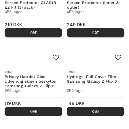
Screen Protector GLAS.tR
Screen Protector (Inner &
EZ Fit (2-pack)
outer)
På lager
På lager
219
DKK
249
DKK
KØB
KØB
IMAK
IMAK
Privacy Hærdet Glas
Hydrogel Full Cover Film
Udvendig skærmbeskytter
Samsung Galaxy Z Flip 6
Samsung Galaxy Z Flip 6
På lager
På lager
119
DKK
149
DKK
KØB
KØB