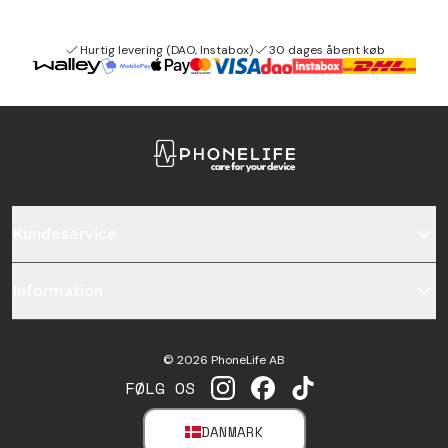
Hurtig levering (DAO, Instabox)
30 dages åbent køb
Kundeservice
Information
©
2026
PhoneLife AB
FØLG OS
INSTAGRAM
FACEBOOK
TIKTOK
DANMARK
SELECT MARKET