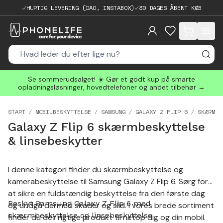
HURTIG LEVERING (DAO, INSTABOX)
30 DAGES ÅBENT KØB
items in cart, 
Se sommerudsalget! ☀️ Gør et godt kup på smarte
opladningsløsninger, hovedtelefoner og andet tilbehør →
START
MOBILBESKYTTELSE
SAMSUNG
GALAXY Z FLIP 6
SKÆRMBE
Galaxy Z Flip 6 skærmbeskyttelse
& linsebeskytter
I denne kategori finder du skærmbeskyttelse og
kamerabeskyttelse til Samsung Galaxy Z Flip 6. Sørg for
at sikre en fuldstændig beskyttelse fra den første dag
Beskyt Samsung Galaxy Z Flip 6 med
og undgå dermed skader og slid. I vores brede sortiment
skærmbeskyttelse og linsebeskyttelse
finder du det rigtige produkt til netop dig og din mobil.