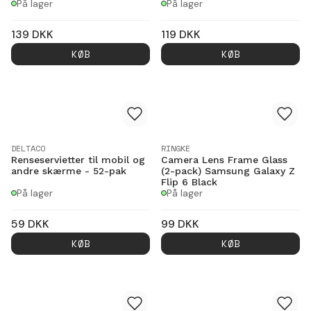
På lager
På lager
139
DKK
119
DKK
KØB
KØB
DELTACO
RINGKE
Renseservietter til mobil og
Camera Lens Frame Glass
andre skærme - 52-pak
(2-pack) Samsung Galaxy Z
Flip 6 Black
På lager
På lager
59
DKK
99
DKK
KØB
KØB