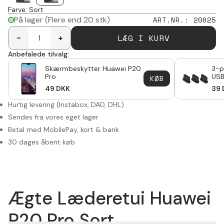
Farve
:
Sort
På lager
(Flere end 20 stk)
ART.NR.
:
20625
LÆG I KURV
-
+
Anbefalede tilvalg:
Skærmbeskytter Huawei P20
3-p
Pro
USB
KØB
49
DKK
39
Hurtig levering (Instabox, DAO, DHL)
Sendes fra vores eget lager
Betal med MobilePay, kort & bank
30 dages åbent køb
Ægte Læderetui Huawei
P20 Pro Sort