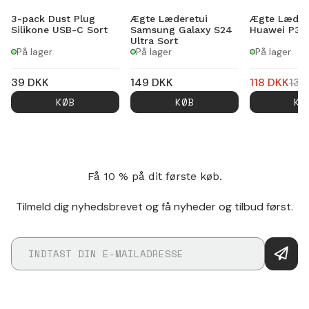
3-pack Dust Plug
Ægte Læderetui
Ægte Læder
Silikone USB-C Sort
Samsung Galaxy S24
Huawei P30 
Ultra Sort
På lager
På lager
På lager
39
DKK
149
DKK
118
DKK
139
KØB
KØB
KØ
Få 10 % på dit første køb.
Tilmeld dig nyhedsbrevet og få nyheder og tilbud først.