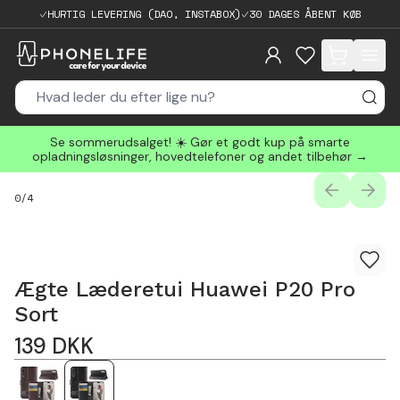
HURTIG LEVERING (DAO, INSTABOX)
30 DAGES ÅBENT KØB
items in cart, 
Se sommerudsalget! ☀️ Gør et godt kup på smarte
opladningsløsninger, hovedtelefoner og andet tilbehør →
PREVIOUS
NEXT
0
/
4
Ægte Læderetui Huawei P20 Pro
Sort
139
DKK