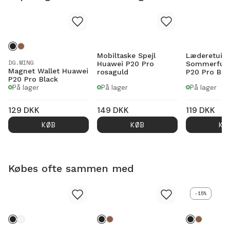
Mobiltaske Spejl
Læderetui
DG.MING
Huawei P20 Pro
Sommerfugl
Magnet Wallet Huawei
rosaguld
P20 Pro Blå
P20 Pro Black
På lager
På lager
På lager
129
DKK
149
DKK
119
DKK
KØB
KØB
KØ
Købes ofte sammen med
-15%