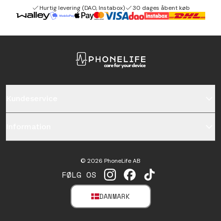
Hurtig levering (DAO, Instabox)
30 dages åbent køb
Kundeservice
Information
©
2026
PhoneLife AB
FØLG OS
INSTAGRAM
FACEBOOK
TIKTOK
DANMARK
SELECT MARKET