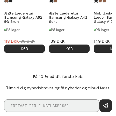
Ægte Læderetui
Ægte Læderetui
Mobiltaske 
Samsung Galaxy A52
Samsung Galaxy A42
Læder Sam
5G Brun
Sort
Galaxy A17 
På lager
På lager
På lager
118
DKK
139
DKK
139
DKK
149
DKK
KØB
KØB
KØ
Få 10 % på dit første køb.
Tilmeld dig nyhedsbrevet og få nyheder og tilbud først.