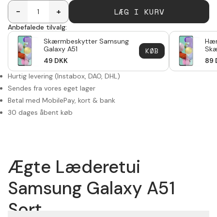
LÆG I KURV
-
+
Anbefalede tilvalg:
Skærmbeskytter Samsung
Hær
Galaxy A51
Skæ
KØB
Gal
49
DKK
89
Hurtig levering (Instabox, DAO, DHL)
Sendes fra vores eget lager
Betal med MobilePay, kort & bank
30 dages åbent køb
Ægte Læderetui
Samsung Galaxy A51
Sort