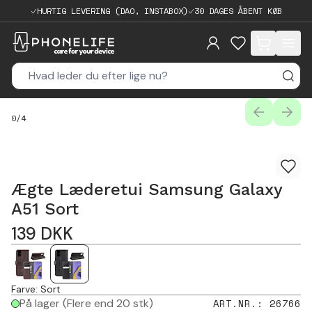
HURTIG LEVERING (DAO, INSTABOX)
30 DAGES ÅBENT KØB
items in cart, 
PREVIOUS
NEXT
0
/
4
Ægte Læderetui Samsung Galaxy
A51 Sort
139
DKK
Farve
:
Sort
På lager
(Flere end 20 stk)
ART.NR.
:
26766