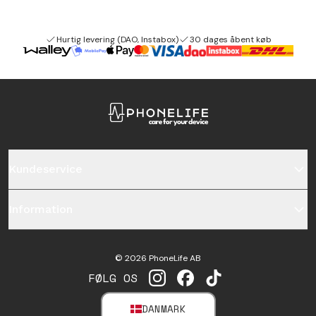
Hurtig levering (DAO, Instabox)
30 dages åbent køb
Kundeservice
Information
©
2026
PhoneLife AB
FØLG OS
INSTAGRAM
FACEBOOK
TIKTOK
DANMARK