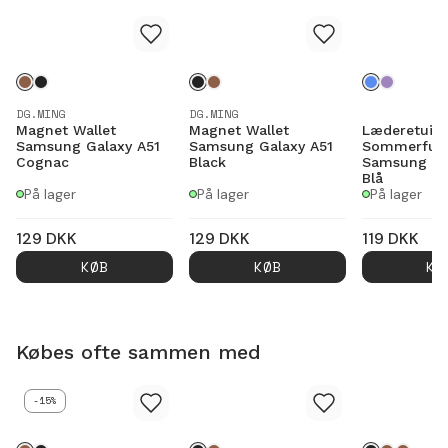
DG.MING
DG.MING
Magnet Wallet
Magnet Wallet
Læderetui
Samsung Galaxy A51
Samsung Galaxy A51
Sommerfug
Cognac
Black
Samsung Ga
Blå
På lager
På lager
På lager
129
DKK
129
DKK
119
DKK
KØB
KØB
KØ
Købes ofte sammen med
-15%