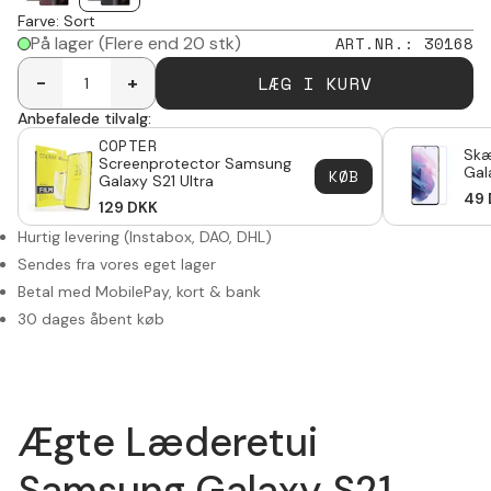
Farve
:
Sort
På lager
(Flere end 20 stk)
ART.NR.
:
30168
LÆG I KURV
-
+
Anbefalede tilvalg:
COPTER
Skæ
Screenprotector Samsung
Gal
KØB
Galaxy S21 Ultra
49
129
DKK
Hurtig levering (Instabox, DAO, DHL)
Sendes fra vores eget lager
Betal med MobilePay, kort & bank
30 dages åbent køb
Ægte Læderetui
Samsung Galaxy S21