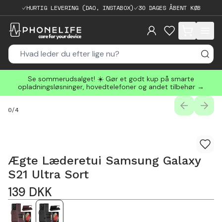
HURTIG LEVERING (DAO, INSTABOX)
30 DAGES ÅBENT KØB
items in cart, 
Se sommerudsalget! ☀️ Gør et godt kup på smarte
opladningsløsninger, hovedtelefoner og andet tilbehør →
PREVIOUS
NEXT
0
/
4
Ægte Læderetui Samsung Galaxy
S21 Ultra Sort
139
DKK