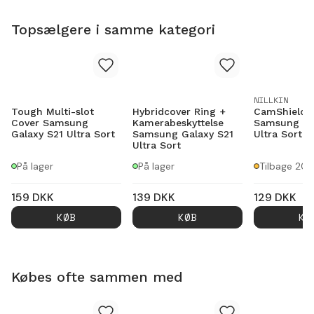
Topsælgere i samme kategori
NILLKIN
Tough Multi-slot
Hybridcover Ring +
CamShield 
Cover Samsung
Kamerabeskyttelse
Samsung Ga
Galaxy S21 Ultra Sort
Samsung Galaxy S21
Ultra Sort
Ultra Sort
På lager
På lager
Tilbage 20
159
DKK
139
DKK
129
DKK
KØB
KØB
KØ
Købes ofte sammen med