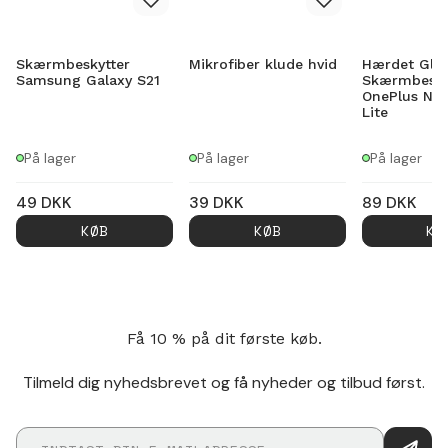
Skærmbeskytter
Mikrofiber klude hvid
Hærdet Gla
Samsung Galaxy S21
Skærmbesky
OnePlus No
Lite
På lager
På lager
På lager
49
DKK
39
DKK
89
DKK
KØB
KØB
KØ
Få 10 % på dit første køb.
Tilmeld dig nyhedsbrevet og få nyheder og tilbud først.