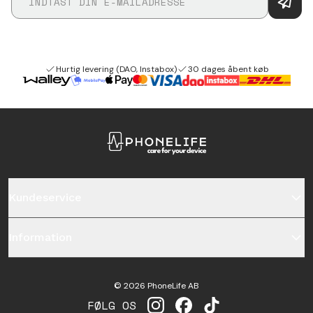
Hurtig levering (DAO, Instabox)
30 dages åbent køb
Kundeservice
Information
©
2026
PhoneLife AB
FØLG OS
INSTAGRAM
FACEBOOK
TIKTOK