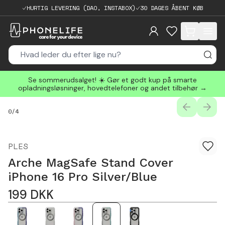
HURTIG LEVERING (DAO, INSTABOX)
30 DAGES ÅBENT KØB
items in cart, 
Se sommerudsalget! ☀️ Gør et godt kup på smarte
opladningsløsninger, hovedtelefoner og andet tilbehør →
PREVIOUS
NEXT
0
/
4
PLES
Arche MagSafe Stand Cover
iPhone 16 Pro Silver/Blue
199
DKK