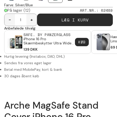
Farve
:
Silver/Blue
På lager
(12)
ART.NR.
:
62489
LÆG I KURV
-
+
Anbefalede tilvalg:
SAFE. BY PANZERGLASS
Hær
iPhone 16 Pro
Lin
KØB
Skærmbeskytter Ultra Wide
Pro
Fit (with EasyAligner)
69
139
DKK
Hurtig levering (Instabox, DAO, DHL)
Sendes fra vores eget lager
Betal med MobilePay, kort & bank
30 dages åbent køb
Arche MagSafe Stand
Cover iPhone 16 Pro