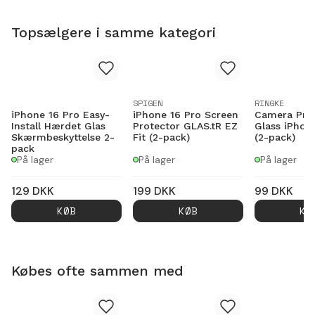
Topsælgere i samme kategori
SPIGEN
RINGKE
iPhone 16 Pro Easy-
iPhone 16 Pro Screen
Camera Pro
Install Hærdet Glas
Protector GLAS.tR EZ
Glass iPhon
Skærmbeskyttelse 2-
Fit (2-pack)
(2-pack)
pack
På lager
På lager
På lager
129
DKK
199
DKK
99
DKK
KØB
KØB
KØ
Købes ofte sammen med