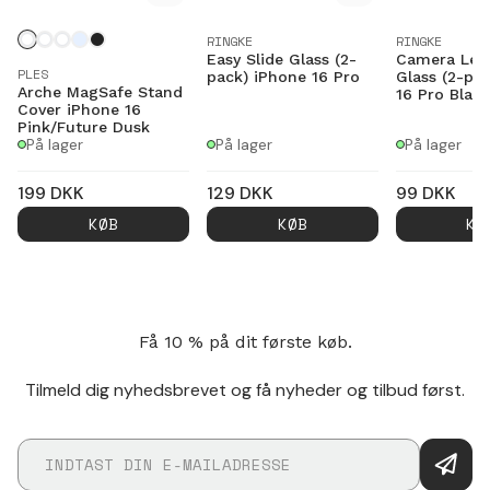
RINGKE
RINGKE
Easy Slide Glass (2-
Camera Len
PLES
pack) iPhone 16 Pro
Glass (2-pa
Arche MagSafe Stand
16 Pro Black
Cover iPhone 16
Pink/Future Dusk
På lager
På lager
På lager
199
DKK
129
DKK
99
DKK
KØB
KØB
KØ
Få 10 % på dit første køb.
Tilmeld dig nyhedsbrevet og få nyheder og tilbud først.