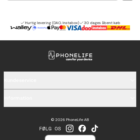
Hurtig levering (DAO, Instabox)
30 dages åbent køb
Kundeservice
Information
©
2026
PhoneLife AB
FØLG OS
INSTAGRAM
FACEBOOK
TIKTOK