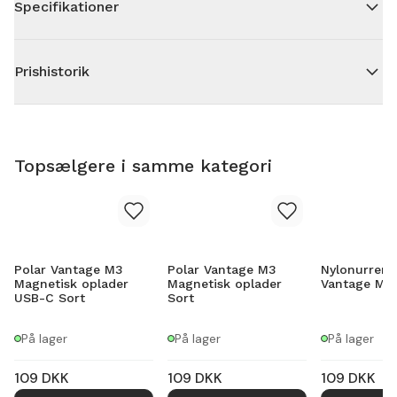
Specifikationer
Prishistorik
Topsælgere i samme kategori
Polar Vantage M3
Polar Vantage M3
Nylonurrem 
Magnetisk oplader
Magnetisk oplader
Vantage M3 
USB-C Sort
Sort
På lager
På lager
På lager
109
DKK
109
DKK
109
DKK