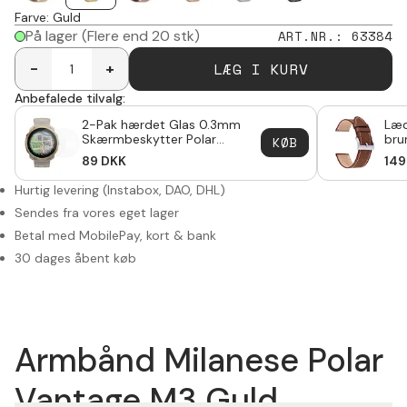
Farve
:
Guld
På lager
(Flere end 20 stk)
ART.NR.
:
63384
LÆG I KURV
-
+
Anbefalede tilvalg:
2-Pak hærdet Glas 0.3mm
Læd
Skærmbeskytter Polar
bru
KØB
Vantage M3
89
DKK
149
Hurtig levering (Instabox, DAO, DHL)
Sendes fra vores eget lager
Betal med MobilePay, kort & bank
30 dages åbent køb
Armbånd Milanese Polar
Vantage M3 Guld