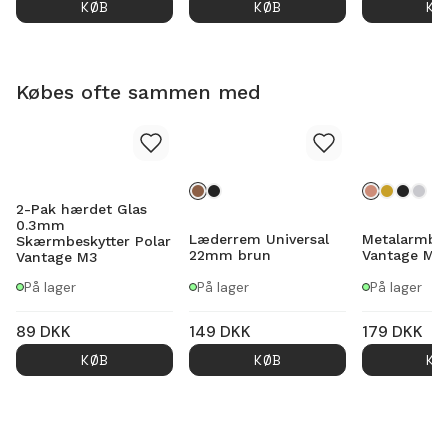
KØB
KØB
KØ
Købes ofte sammen med
2-Pak hærdet Glas
0.3mm
Læderrem Universal
Metalarmbå
Skærmbeskytter Polar
22mm brun
Vantage M3 
Vantage M3
På lager
På lager
På lager
89
DKK
149
DKK
179
DKK
KØB
KØB
KØ