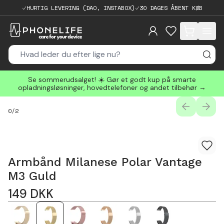
HURTIG LEVERING (DAO, INSTABOX)
30 DAGES ÅBENT KØB
items in cart, 
Se sommerudsalget! ☀️ Gør et godt kup på smarte
opladningsløsninger, hovedtelefoner og andet tilbehør →
PREVIOUS
NEXT
0
/
2
Armbånd Milanese Polar Vantage
M3 Guld
149
DKK