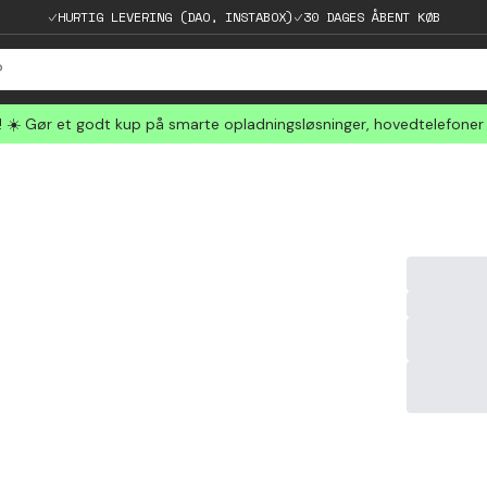
HURTIG LEVERING (DAO, INSTABOX)
30 DAGES ÅBENT KØB
☀️ Gør et godt kup på smarte opladningsløsninger, hovedtelefoner