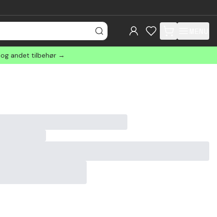
MENU
items in cart, view
 og andet tilbehør →