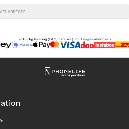
Hurtig levering (DAO, Instabox)
30 dages åbent køb
ation
fe