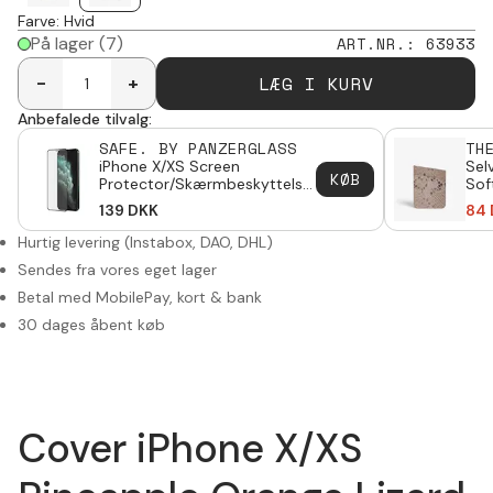
Farve
:
Hvid
På lager
(7)
ART.NR.
:
63933
LÆG I KURV
-
+
Anbefalede tilvalg:
SAFE. BY PANZERGLASS
TH
iPhone X/XS Screen
Sel
KØB
Protector/Skærmbeskyttelse
Sof
Edge-To-Edge
139
DKK
84
Hurtig levering (Instabox, DAO, DHL)
Sendes fra vores eget lager
Betal med MobilePay, kort & bank
30 dages åbent køb
Cover iPhone X/XS