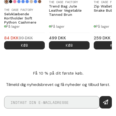
THE CASE FACTORY
THE CASE FAC
Trend Bag Jute
Zip Wallet R
THE CASE FACTORY
Leather Vegetable
Snake Bubbe
Selvklæbende
Tanned Brun
Kortholder Soft
Python Cashmere
På lager
På lager
På lager
84
DKK
99
DKK
499
DKK
259
DKK
KØB
KØB
KØ
Få 10 % på dit første køb.
Tilmeld dig nyhedsbrevet og få nyheder og tilbud først.