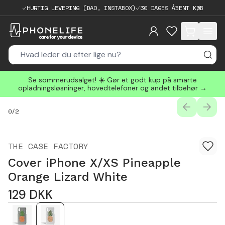
HURTIG LEVERING (DAO, INSTABOX)
30 DAGES ÅBENT KØB
items in cart, 
Se sommerudsalget! ☀️ Gør et godt kup på smarte
opladningsløsninger, hovedtelefoner og andet tilbehør →
PREVIOUS
NEXT
0
/
2
THE CASE FACTORY
Cover iPhone X/XS Pineapple
Orange Lizard White
129
DKK