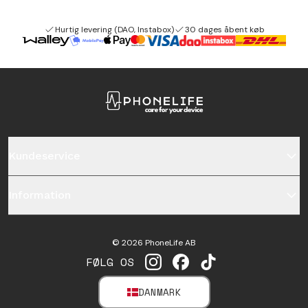
Hurtig levering (DAO, Instabox)
30 dages åbent køb
Kundeservice
Information
©
2026
PhoneLife AB
FØLG OS
INSTAGRAM
FACEBOOK
TIKTOK
DANMARK
SELECT MARKET