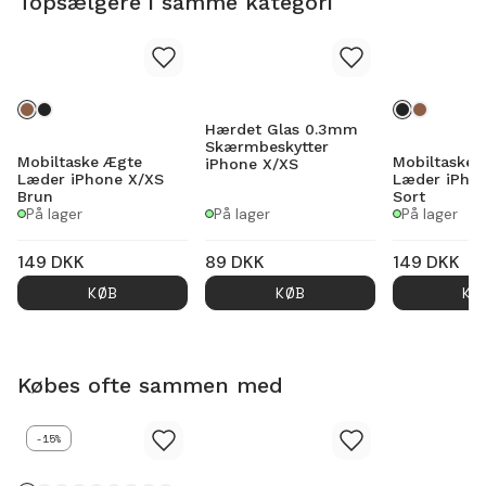
Topsælgere i samme kategori
Hærdet Glas 0.3mm
Skærmbeskytter
Mobiltaske Ægte
Mobiltaske 
iPhone X/XS
Læder iPhone X/XS
Læder iPho
Brun
Sort
På lager
På lager
På lager
149
DKK
89
DKK
149
DKK
KØB
KØB
KØ
Købes ofte sammen med
-15%