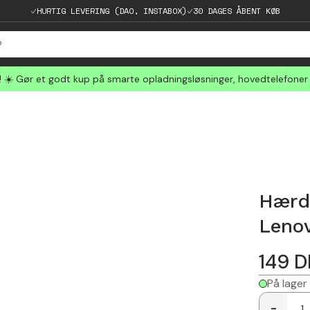
HURTIG LEVERING (DAO, INSTABOX)
30 DAGES ÅBENT KØB
☀️ Gør et godt kup på smarte opladningsløsninger, hovedtelefoner
Hærd
Leno
149
D
På lager
-