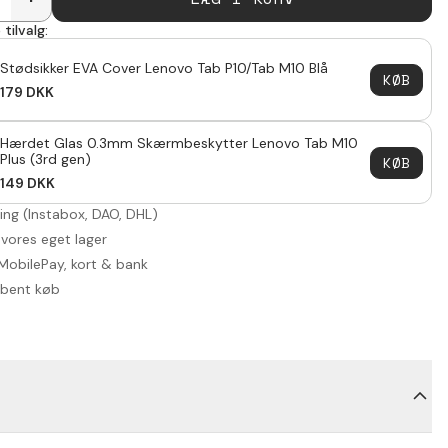
tilvalg:
Stødsikker EVA Cover Lenovo Tab P10/Tab M10 Blå
KØB
179
DKK
Hærdet Glas 0.3mm Skærmbeskytter Lenovo Tab M10
Plus (3rd gen)
KØB
149
DKK
ring (Instabox, DAO, DHL)
 vores eget lager
MobilePay, kort & bank
åbent køb