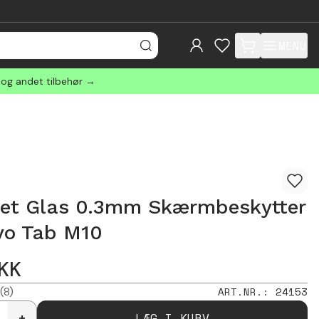
MENU
items in cart, view
 og andet tilbehør →
et Glas 0.3mm Skærmbeskytter
vo Tab M10
KK
(8)
ART.NR.
:
24153
LÆG I KURV
+