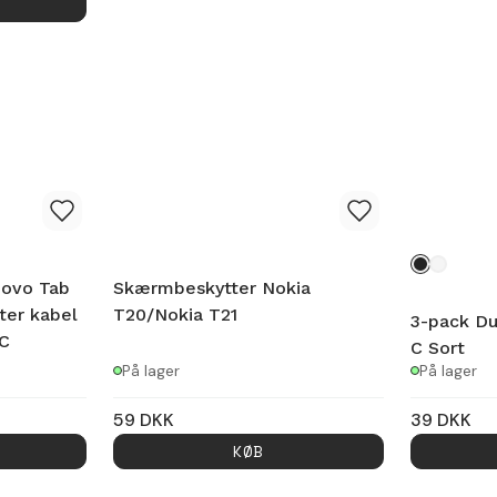
novo Tab
Skærmbeskytter Nokia
ter kabel
T20/Nokia T21
3-pack Du
-C
C Sort
På lager
På lager
59
DKK
39
DKK
KØB