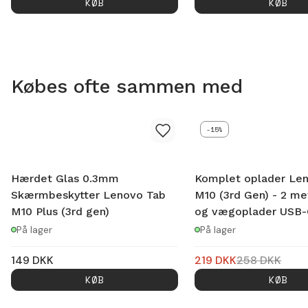
KØB
KØB
Købes ofte sammen med
-15%
Hærdet Glas 0.3mm
Komplet oplader Le
Skærmbeskytter Lenovo Tab
M10 (3rd Gen) - 2 me
M10 Plus (3rd gen)
og vægoplader USB
På lager
På lager
149
DKK
219
DKK
258
DKK
KØB
KØB