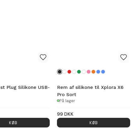
st Plug Silikone USB-
Rem af silikone til Xplora X6
Pro Sort
På lager
99
DKK
KØB
KØB