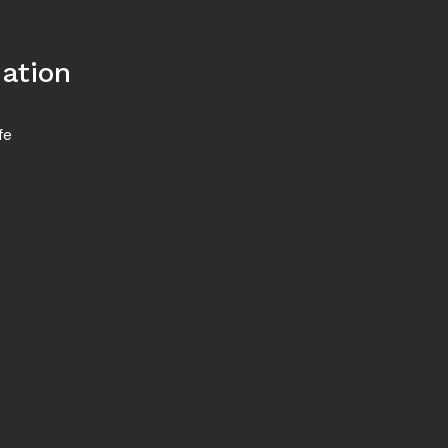
ation
fe