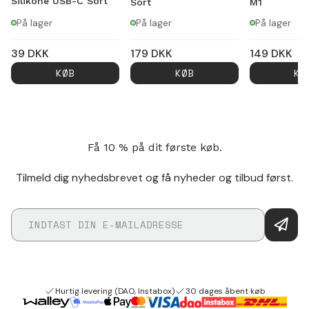
Silikone USB-C Sort
Sort
M1
På lager
På lager
På lager
39
DKK
179
DKK
149
DKK
KØB
KØB
KØ
Få 10 % på dit første køb.
Tilmeld dig nyhedsbrevet og få nyheder og tilbud først.
Hurtig levering (DAO, Instabox)
30 dages åbent køb