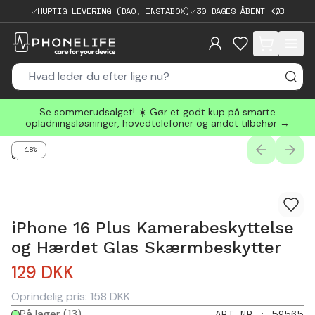
HURTIG LEVERING (DAO, INSTABOX)
30 DAGES ÅBENT KØB
items in cart, 
Se sommerudsalget! ☀️ Gør et godt kup på smarte
opladningsløsninger, hovedtelefoner og andet tilbehør →
-18%
PREVIOUS
NEXT
0
/
4
iPhone 16 Plus Kamerabeskyttelse
og Hærdet Glas Skærmbeskytter
129
DKK
Oprindelig pris:
158
DKK
På lager
(13)
ART.NR.
:
59565