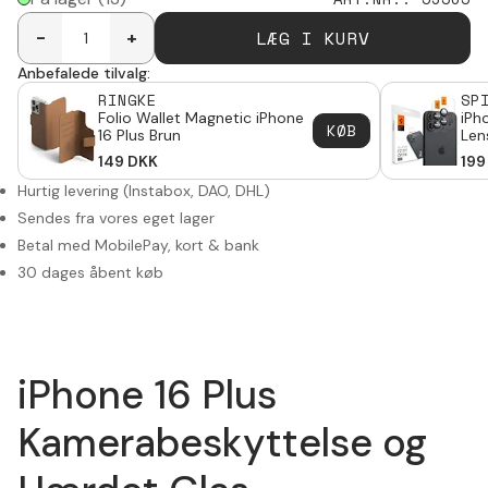
LÆG I KURV
-
+
Anbefalede tilvalg:
RINGKE
SP
Folio Wallet Magnetic iPhone
iPh
KØB
16 Plus Brun
Len
Bla
149
DKK
199
Hurtig levering (Instabox, DAO, DHL)
Sendes fra vores eget lager
Betal med MobilePay, kort & bank
30 dages åbent køb
iPhone 16 Plus
Kamerabeskyttelse og