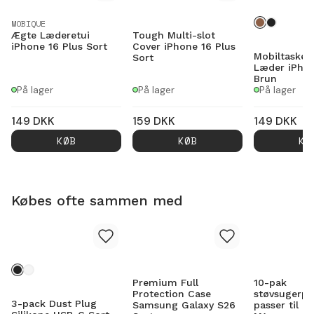
MOBIQUE
Ægte Læderetui
Tough Multi-slot
iPhone 16 Plus Sort
Cover iPhone 16 Plus
Mobiltaske 
Sort
Læder iPhon
Brun
På lager
På lager
På lager
149
DKK
159
DKK
149
DKK
KØB
KØB
KØ
Købes ofte sammen med
Premium Full
10-pak
Protection Case
støvsugerpo
3-pack Dust Plug
Samsung Galaxy S26
passer til M