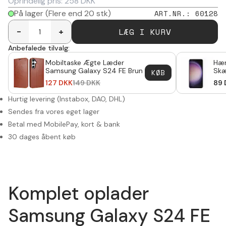
Oprindelig pris:
258
DKK
På lager
(Flere end 20 stk)
ART.NR.
:
60128
LÆG I KURV
-
+
Anbefalede tilvalg:
Mobiltaske Ægte Læder
Hær
Samsung Galaxy S24 FE Brun
Skæ
KØB
Gal
127
DKK
149
DKK
89
Hurtig levering (Instabox, DAO, DHL)
Sendes fra vores eget lager
Betal med MobilePay, kort & bank
30 dages åbent køb
Komplet oplader
Samsung Galaxy S24 FE