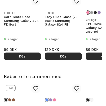
TECTTECH
RINGKE
Card Slots Case
Easy Slide Glass (2-
MOBIQUE
Samsung Galaxy S24
pack) Samsung
TPU Cover 
FE Sort
Galaxy S24 FE
Galaxy S24 
Lyserød
På lager
På lager
På lager
99
DKK
129
DKK
89
DKK
KØB
KØB
KØ
Købes ofte sammen med
-15%