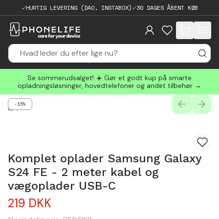
HURTIG LEVERING (DAO, INSTABOX)
30 DAGES ÅBENT KØB
items in cart, 
Se sommerudsalget! ☀️ Gør et godt kup på smarte
opladningsløsninger, hovedtelefoner og andet tilbehør →
-15%
PREVIOUS
NEXT
0
/
4
Komplet oplader Samsung Galaxy
S24 FE - 2 meter kabel og
vægoplader USB-C
219
DKK