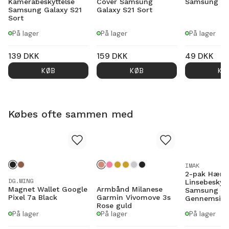
Kamerabeskyttelse
Cover Samsung
Samsung Ga
Samsung Galaxy S21
Galaxy S21 Sort
Sort
På lager
På lager
På lager
139
DKK
159
DKK
49
DKK
KØB
KØB
KØ
Købes ofte sammen med
IMAK
2-pak Hærde
DG.MING
Linsebeskytt
Magnet Wallet Google
Armbånd Milanese
Samsung Ga
Pixel 7a Black
Garmin Vivomove 3s
Gennemsigt
Rose guld
På lager
På lager
På lager