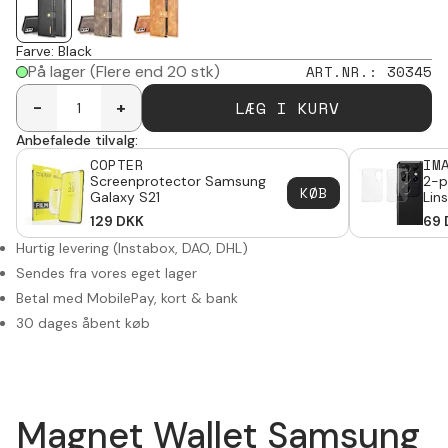
Farve
:
Black
På lager
(Flere end 20 stk)
ART.NR.
:
30345
LÆG I KURV
-
+
Anbefalede tilvalg:
COPTER
IM
Screenprotector Samsung
2-p
KØB
Galaxy S21
Lin
Gal
129
DKK
69
Hurtig levering (Instabox, DAO, DHL)
Sendes fra vores eget lager
Betal med MobilePay, kort & bank
30 dages åbent køb
Magnet Wallet Samsung