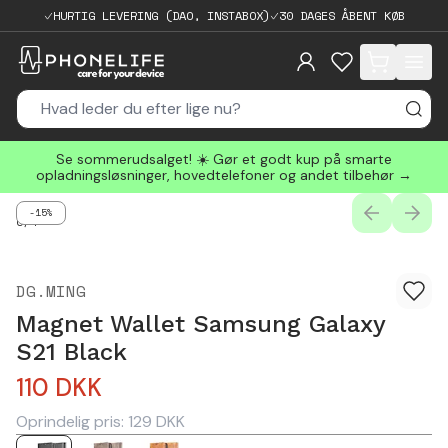
HURTIG LEVERING (DAO, INSTABOX)
30 DAGES ÅBENT KØB
items in cart, 
Se sommerudsalget! ☀️ Gør et godt kup på smarte
opladningsløsninger, hovedtelefoner og andet tilbehør →
-15%
PREVIOUS
NEXT
0
/
4
DG.MING
Magnet Wallet Samsung Galaxy
S21 Black
110
DKK
Oprindelig pris:
129
DKK