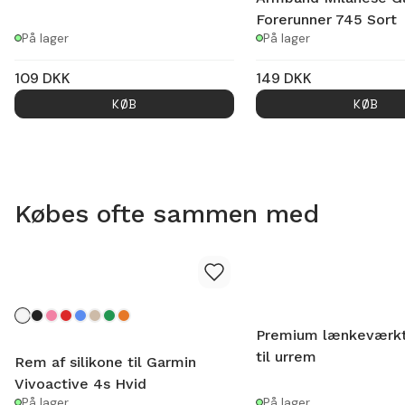
Forerunner 745 Sort
På lager
På lager
109
DKK
149
DKK
KØB
KØB
Købes ofte sammen med
Premium lænkeværkt
til urrem
Rem af silikone til Garmin
Vivoactive 4s Hvid
På lager
På lager