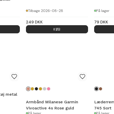
Tilbage 2026-08-28
På lager
249
DKK
79
DKK
KØB
øj metal
Armbånd Milanese Garmin
Læderrem
Vivoactive 4s Rose guld
745 Sort
På lager
På lager