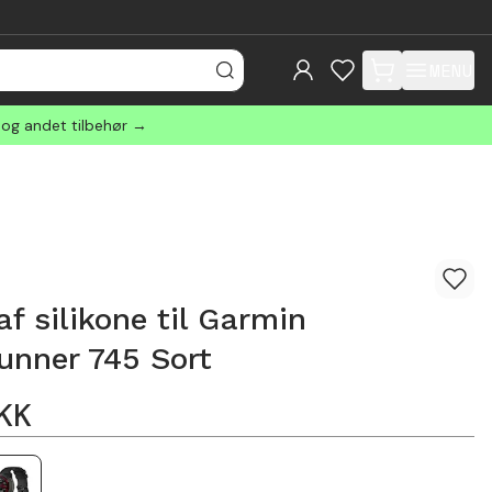
MENU
items in cart, view
 og andet tilbehør →
f silikone til Garmin
unner 745 Sort
KK