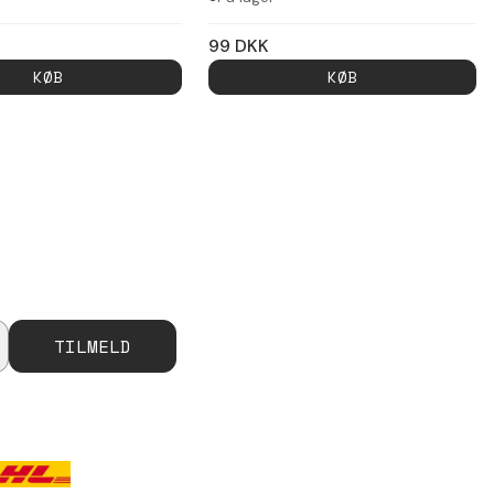
99
DKK
KØB
KØB
TILMELD