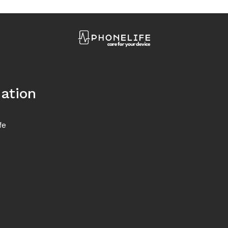
ation
fe