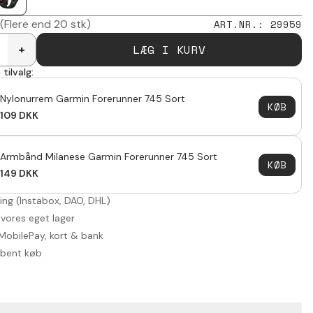
(Flere end 20 stk)
ART.NR.
:
29959
LÆG I KURV
+
tilvalg:
Nylonurrem Garmin Forerunner 745 Sort
KØB
109
DKK
Armbånd Milanese Garmin Forerunner 745 Sort
KØB
149
DKK
ring (Instabox, DAO, DHL)
 vores eget lager
MobilePay, kort & bank
åbent køb