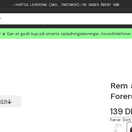
HURTIG LEVERING (DAO, INSTABOX)
30 DAGES ÅBENT KØB
☀️ Gør et godt kup på smarte opladningsløsninger, hovedtelefoner
Rem a
Forer
DER
139
D
Farve
:
Sort