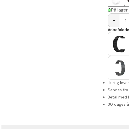
På lager
-
Anbefalede 
Hurtig leve
Sendes fra
Betal med 
30 dages 