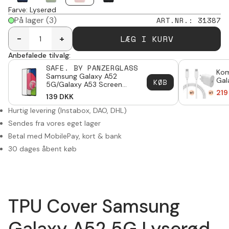
Farve
:
Lyserød
På lager
(3)
ART.NR.
:
31387
LÆG I KURV
-
+
Anbefalede tilvalg:
SAFE. BY PANZERGLASS
Kom
Samsung Galaxy A52
Gal
KØB
5G/Galaxy A53 Screen
kab
Protector/Skærmbeskyttelse
219
139
DKK
C
Ultra Wide Fit
Hurtig levering (Instabox, DAO, DHL)
Sendes fra vores eget lager
Betal med MobilePay, kort & bank
30 dages åbent køb
TPU Cover Samsung
Galaxy A52 5G Lyserød