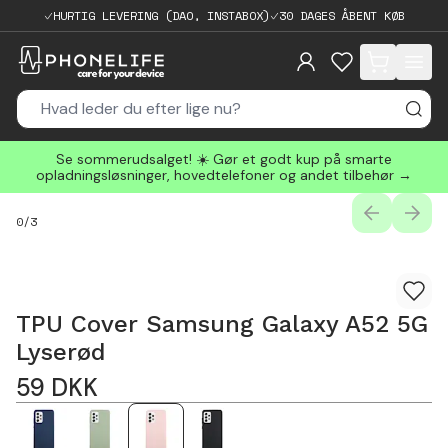
HURTIG LEVERING (DAO, INSTABOX)
30 DAGES ÅBENT KØB
items in cart, 
Se sommerudsalget! ☀️ Gør et godt kup på smarte
opladningsløsninger, hovedtelefoner og andet tilbehør →
PREVIOUS
NEXT
0
/
3
TPU Cover Samsung Galaxy A52 5G
Lyserød
59
DKK