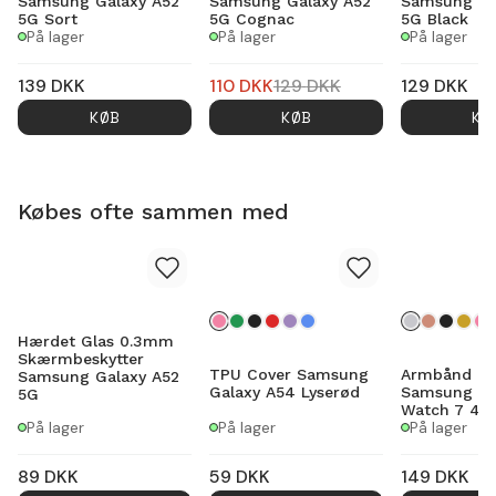
Samsung Galaxy A52
Samsung Galaxy A52
Samsung Ga
5G Sort
5G Cognac
5G Black
På lager
På lager
På lager
139
DKK
110
DKK
129
DKK
129
DKK
KØB
KØB
KØ
Købes ofte sammen med
Hærdet Glas 0.3mm
Skærmbeskytter
TPU Cover Samsung
Armbånd Mi
Samsung Galaxy A52
Galaxy A54 Lyserød
Samsung Ga
5G
Watch 7 44
På lager
På lager
På lager
89
DKK
59
DKK
149
DKK