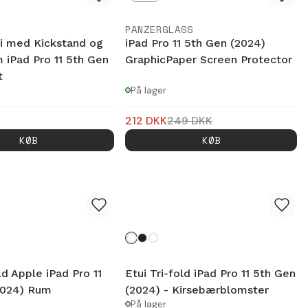
PANZERGLASS
i med Kickstand og
iPad Pro 11 5th Gen (2024)
 iPad Pro 11 5th Gen
GraphicPaper Screen Protector
t
På lager
212
DKK
249
DKK
KØB
KØB
ld Apple iPad Pro 11
Etui Tri-fold iPad Pro 11 5th Gen
2024) Rum
(2024) - Kirsebærblomster
På lager