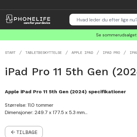
Se sommerudsalget! 
START
TABLETBESKYTTELSE
APPLE IPAD
IPAD PRO
IPA
iPad Pro 11 5th Gen (202
Apple iPad Pro 11 5th Gen (2024) specifikationer
Størrelse: 11.0 tommer
Dimensjoner: 249.7 x 177.5 x 5.3 mm
Model: A2837 / A3006
Oplader: USB-C
TILBAGE
Trådløs opladning: Nej