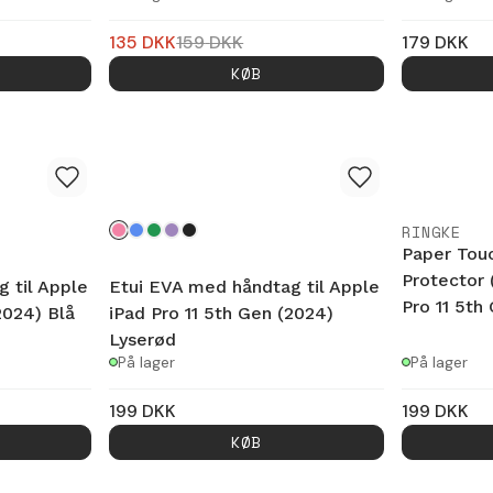
135
DKK
159
DKK
179
DKK
KØB
RINGKE
Paper Tou
Protector 
 til Apple
Etui EVA med håndtag til Apple
Pro 11 5th
2024) Blå
iPad Pro 11 5th Gen (2024)
Lyserød
På lager
På lager
199
DKK
199
DKK
KØB