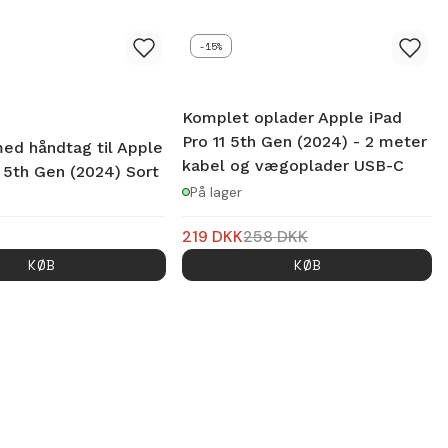
-15%
Komplet oplader Apple iPad
Pro 11 5th Gen (2024) - 2 meter
ed håndtag til Apple
kabel og vægoplader USB-C
1 5th Gen (2024) Sort
På lager
219
DKK
258
DKK
KØB
KØB