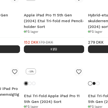
h Gen
Apple iPad Pro 11 5th Gen
Hybrid-etu
(2024) Etui Tri-fold med Pencil-
skulderrem
holder Sort
(2024) sor
På lager
På lager
152
DKK
179
DKK
279
DKK
KØB
-15%
 iPad Pro
nnemsigtig
Etui Tri-fold Apple iPad Pro 11
Etui Tri-fo
5th Gen (2024) Sort
5th Gen (
På lager
På lager