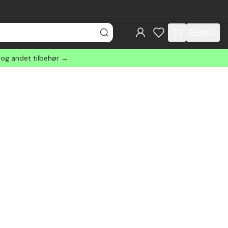
MENU
items in cart, view
 og andet tilbehør →