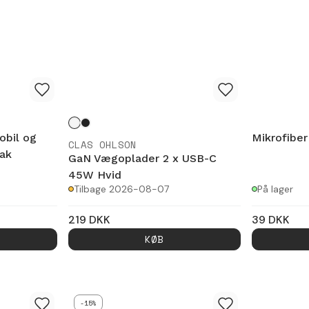
obil og
Mikrofiber
CLAS OHLSON
ak
GaN Vægoplader 2 x USB-C
45W Hvid
Tilbage 2026-08-07
På lager
219
DKK
39
DKK
KØB
-15%