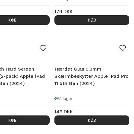
179
DKK
KØB
KØB
ch Hard Screen
Hærdet Glas 0.3mm
(2-pack) Apple iPad
Skærmbeskytter Apple iPad Pro
 Gen (2024)
11 5th Gen (2024)
På lager
149
DKK
KØB
KØB