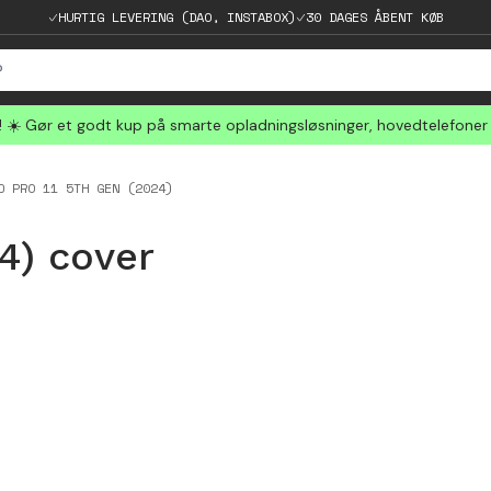
HURTIG LEVERING (DAO, INSTABOX)
30 DAGES ÅBENT KØB
☀️ Gør et godt kup på smarte opladningsløsninger, hovedtelefoner
D PRO 11 5TH GEN (2024)
4) cover