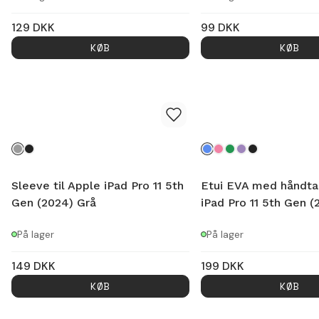
129
DKK
99
DKK
KØB
KØB
Sleeve til Apple iPad Pro 11 5th
Etui EVA med håndtag
Gen (2024) Grå
iPad Pro 11 5th Gen (
På lager
På lager
149
DKK
199
DKK
KØB
KØB