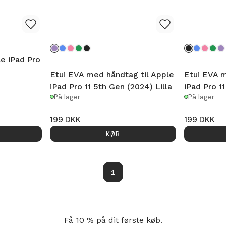
le iPad Pro
Etui EVA med håndtag til Apple
Etui EVA m
iPad Pro 11 5th Gen (2024) Lilla
iPad Pro 1
På lager
På lager
199
DKK
199
DKK
KØB
1
Få 10 % på dit første køb.