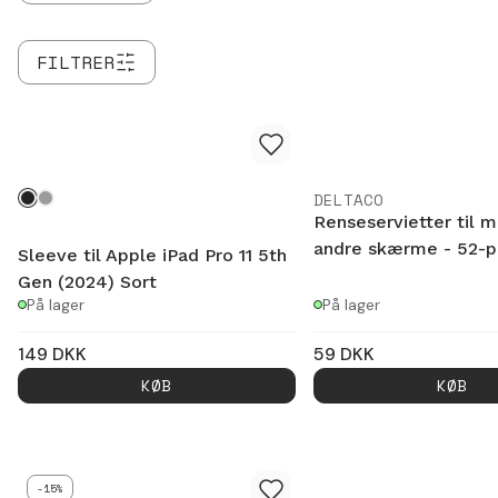
Hovedtelefon stik: Nej
Hukommelseskort: Nej
FILTRER
DELTACO
Renseservietter til m
andre skærme - 52-p
Sleeve til Apple iPad Pro 11 5th
Gen (2024) Sort
På lager
På lager
149
DKK
59
DKK
KØB
KØB
-15%