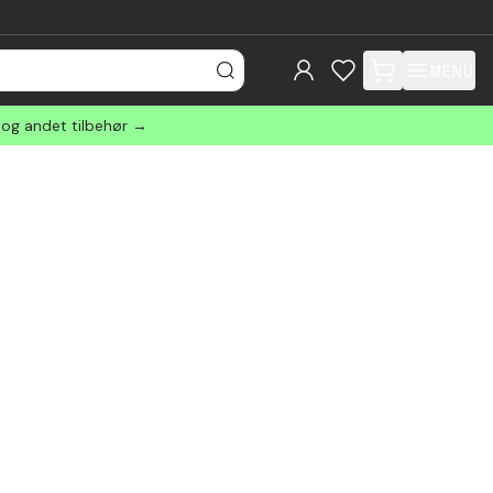
MENU
items in cart, view
 og andet tilbehør →