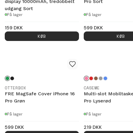
display 10000mAh, tredobbelt
Pro Sort
udgang Sort
På lager
På lager
159
DKK
599
DKK
KØB
KØB
OTTERBOX
CASEME
FRE MagSafe Cover iPhone 16
Multi-slot Mobiltask
Pro Grøn
Pro Lyserød
På lager
På lager
599
DKK
219
DKK