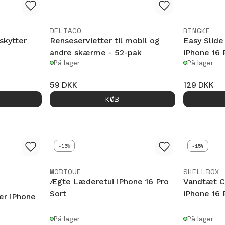
DELTACO
RINGKE
skytter
Renseservietter til mobil og
Easy Slide
andre skærme - 52-pak
iPhone 16 
På lager
På lager
59
DKK
129
DKK
KØB
-15%
-15%
MOBIQUE
SHELLBOX
Ægte Læderetui iPhone 16 Pro
Vandtæt C
Sort
iPhone 16 
er iPhone
På lager
På lager