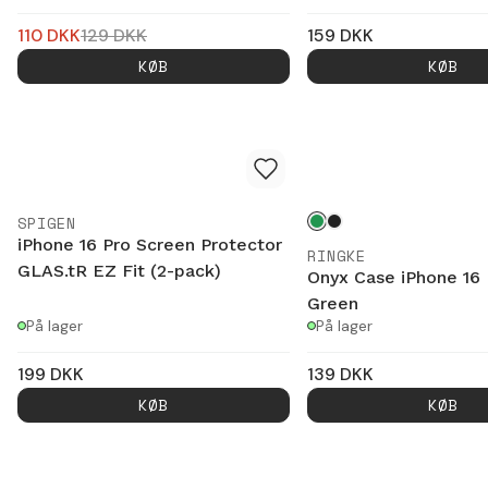
110
DKK
129
DKK
159
DKK
KØB
KØB
SPIGEN
iPhone 16 Pro Screen Protector
RINGKE
GLAS.tR EZ Fit (2-pack)
Onyx Case iPhone 16 
Green
På lager
På lager
199
DKK
139
DKK
KØB
KØB