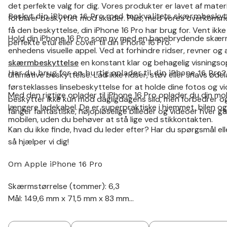
det perfekte valg for dig. Vores produkter er lavet af materia
Beskyt din iPhone 16 Pro med topkvalitets skærmbeskytt
forbliver beskyttet mod skader. Plus, med vores overkomme
få den beskyttelse, din iPhone 16 Pro har brug for. Vent ik
Hold din iPhone 16 Pro som ny med en banebrydende skærm
perfekte etui eller cover til din iPhone 16 Pro.
enhedens visuelle appel. Ved at forhindre ridser, revner og 
skærmbeskyttelse
en konstant klar og behagelig visnings
Har du brug for en hurtig oplader til din iPhone 16 Pro?
ultimative beskyttelse. Lad ikke ridser, støv eller snavs øde
førsteklasses linsebeskyttelse for at holde dine fotos og vi
Med den rigtige oplader til iPhone 16 Pro oplader du din mobi
beskytter ikke kun mod dagligdagens slid, men forbedrer ogs
længere ladekabel. De er superpraktiske i hjemmet, bilen o
fanger fantastiske, højopløselige billeder og videoer hver ga
mobilen, uden du behøver at stå lige ved stikkontakten.
Kan du ikke finde, hvad du leder efter? Har du spørgsmål e
så hjælper vi dig!
Om Apple iPhone 16 Pro
Skærmstørrelse (tommer): 6,3
Mål: 149,6 mm x 71,5 mm x 83 mm
Oplader: USB-C
Trådløs opladning: Ja