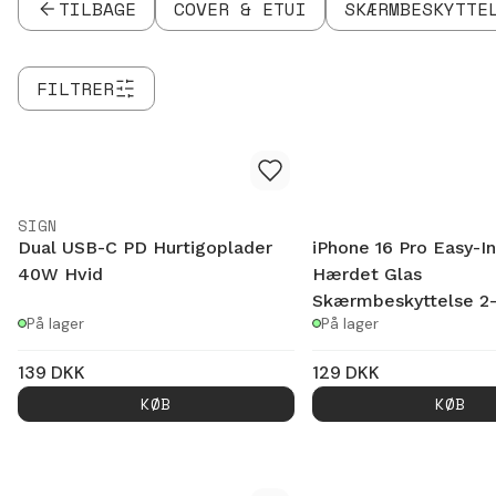
TILBAGE
COVER & ETUI
SKÆRMBESKYTTE
Hovedtelefonudgang: Ja
FILTRER
SIGN
Dual USB-C PD Hurtigoplader
iPhone 16 Pro Easy-In
40W Hvid
Hærdet Glas
Skærmbeskyttelse 2
På lager
På lager
139
DKK
129
DKK
KØB
KØB