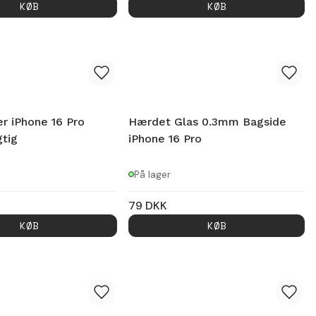
KØB
KØB
r iPhone 16 Pro
Hærdet Glas 0.3mm Bagside
tig
iPhone 16 Pro
På lager
79
DKK
KØB
KØB