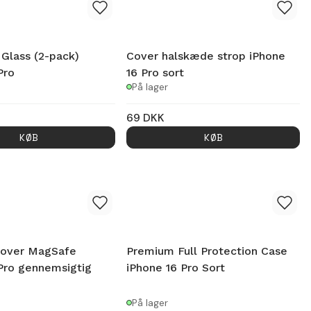
 Glass (2-pack)
Cover halskæde strop iPhone
Pro
16 Pro sort
På lager
69
DKK
KØB
KØB
over MagSafe
Premium Full Protection Case
Pro gennemsigtig
iPhone 16 Pro Sort
På lager