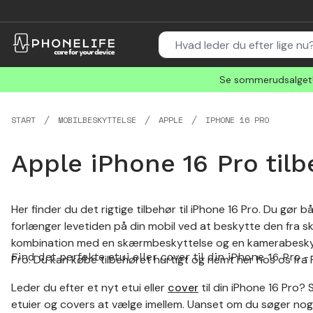
Se sommerudsalget! 
START
MOBILBESKYTTELSE
APPLE
IPHONE 16 PRO
Apple iPhone 16 Pro tilb
Her finder du det rigtige tilbehør til iPhone 16 Pro. Du gør 
forlænger levetiden på din mobil ved at beskytte den fra ska
kombination med en skærmbeskyttelse og en kamerabeskytte
Find det perfekte etui eller cover til din iPhone 16 Pro -
Pro. Du kan købe tilbehøret hurtigt og nemt her hos os fra 
Leder du efter et nyt etui eller
cover
til din iPhone 16 Pro? 
etuier og covers at vælge imellem. Uanset om du søger noget 