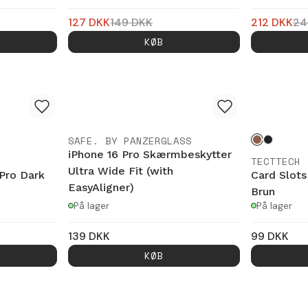
127
DKK
149
DKK
212
DKK
24
KØB
SAFE. BY PANZERGLASS
iPhone 16 Pro Skærmbeskytter
TECTTECH
Ultra Wide Fit (with
Pro Dark
Card Slots
EasyAligner)
Brun
På lager
På lager
139
DKK
99
DKK
KØB