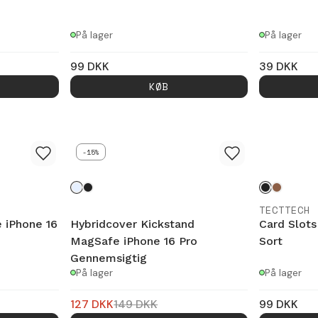
På lager
På lager
99
DKK
39
DKK
KØB
-15%
TECTTECH
e iPhone 16
Hybridcover Kickstand
Card Slots
MagSafe iPhone 16 Pro
Sort
Gennemsigtig
På lager
På lager
127
DKK
149
DKK
99
DKK