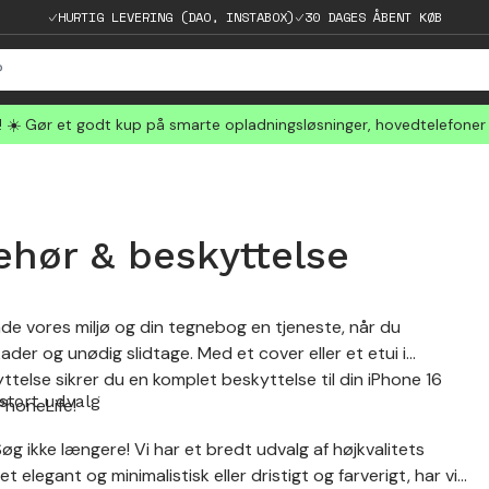
HURTIG LEVERING (DAO, INSTABOX)
30 DAGES ÅBENT KØB
☀️ Gør et godt kup på smarte opladningsløsninger, hovedtelefoner
ehør & beskyttelse
både vores miljø og din tegnebog en tjeneste, når du
der og unødig slidtage. Med et cover eller et etui i
lse sikrer du en komplet beskyttelse til din iPhone 16
 stort udvalg
PhoneLife!
Søg ikke længere! Vi har et bredt udvalg af højkvalitets
elegant og minimalistisk eller dristigt og farverigt, har vi