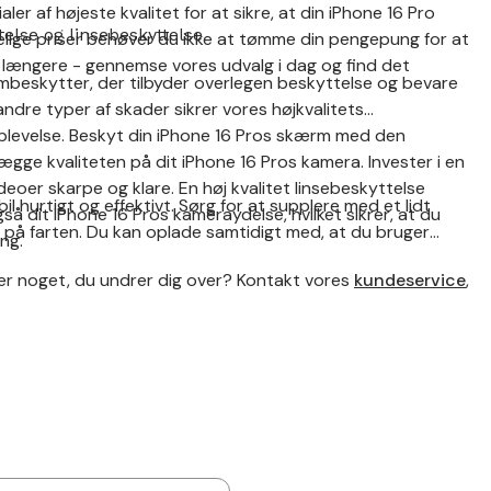
ler af højeste kvalitet for at sikre, at din iPhone 16 Pro
else og linsebeskyttelse
lige priser behøver du ikke at tømme din pengepung for at
ke længere - gennemse vores udvalg i dag og find det
beskytter, der tilbyder overlegen beskyttelse og bevare
andre typer af skader sikrer vores højkvalitets
oplevelse. Beskyt din iPhone 16 Pros skærm med den
lægge kvaliteten på dit iPhone 16 Pros kamera. Invester i en
deoer skarpe og klare. En høj kvalitet linsebeskyttelse
l hurtigt og effektivt. Sørg for at supplere med et lidt
å dit iPhone 16 Pros kameraydelse, hvilket sikrer, at du
g på farten. Du kan oplade samtidigt med, at du bruger
ng.
ller noget, du undrer dig over? Kontakt vores
kundeservice
,