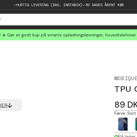
HURTIG LEVERING (DAO, INSTABOX)
30 DAGES ÅBENT KØB
☀️ Gør et godt kup på smarte opladningsløsninger, hovedtelefoner
MOBIQU
TPU C
89
D
DER
Farve
:
Sort
På lager