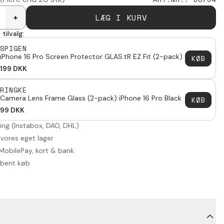
LÆG I KURV
+
tilvalg:
SPIGEN
iPhone 16 Pro Screen Protector GLAS.tR EZ Fit (2-pack)
KØB
199
DKK
RINGKE
Camera Lens Frame Glass (2-pack) iPhone 16 Pro Black
KØB
99
DKK
ring (Instabox, DAO, DHL)
 vores eget lager
MobilePay, kort & bank
åbent køb