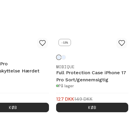
-15%
 Pro
MOBIQUE
kyttelse Hærdet
Full Protection Case iPhone 17
Pro Sort/gennemsigtig
På lager
127
DKK
149
DKK
KØB
KØB