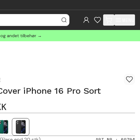
MENU
items in cart, view
 og andet tilbehør →
E
over iPhone 16 Pro Sort
KK
(Flere end 20 stk)
ART.NR.
:
60794