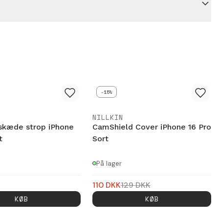
-15%
NILLKIN
skæde strop iPhone
CamShield Cover iPhone 16 Pro
t
Sort
På lager
110
DKK
129
DKK
KØB
KØB