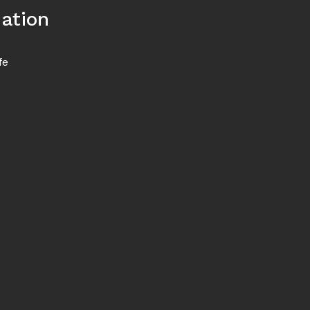
ation
fe