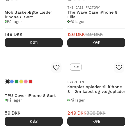
THE CASE FACTORY
Mobiltaske Ægte Læder
The Wave Case iPhone 8
iPhone 8 Sort
Lilla
På lager
På lager
149
DKK
126
DKK
149
DKK
KØB
KØB
-19%
SMARTLINE
Komplet oplader til iPhone
8 - 2m kabel og vægoplader
TPU Cover iPhone 8 Sort
På lager
På lager
59
DKK
249
DKK
308
DKK
KØB
KØB