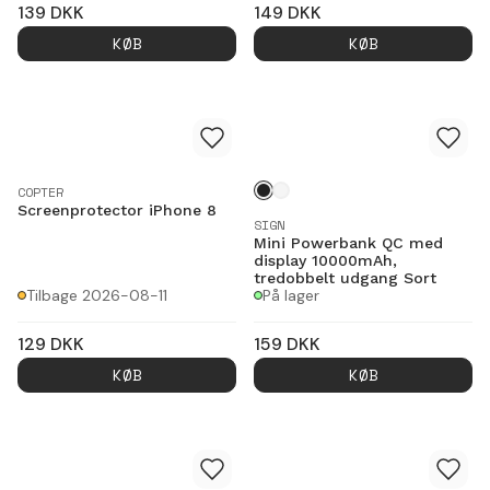
139
DKK
149
DKK
KØB
KØB
COPTER
Screenprotector iPhone 8
SIGN
Mini Powerbank QC med
display 10000mAh,
tredobbelt udgang Sort
Tilbage 2026-08-11
På lager
129
DKK
159
DKK
KØB
KØB