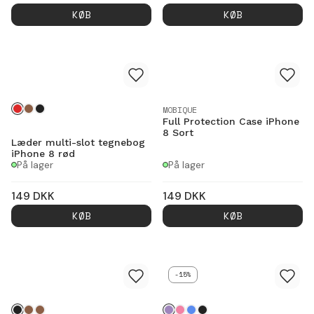
KØB
KØB
MOBIQUE
Full Protection Case iPhone
8 Sort
Læder multi-slot tegnebog
iPhone 8 rød
På lager
På lager
149
DKK
149
DKK
KØB
KØB
-15%