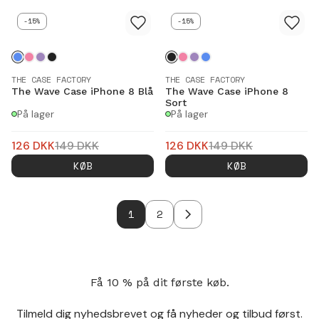
-15%
-15%
THE CASE FACTORY
THE CASE FACTORY
The Wave Case iPhone 8 Blå
The Wave Case iPhone 8
Sort
På lager
På lager
126
DKK
149
DKK
126
DKK
149
DKK
KØB
KØB
1
2
Få 10 % på dit første køb.
Tilmeld dig nyhedsbrevet og få nyheder og tilbud først.