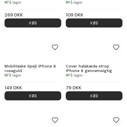
På lager
På lager
269
DKK
109
DKK
KØB
KØB
Mobiltaske Spejl iPhone 8
Cover halskæde strop
rosaguld
iPhone 8 gennemsigtig
På lager
På lager
149
DKK
79
DKK
KØB
KØB