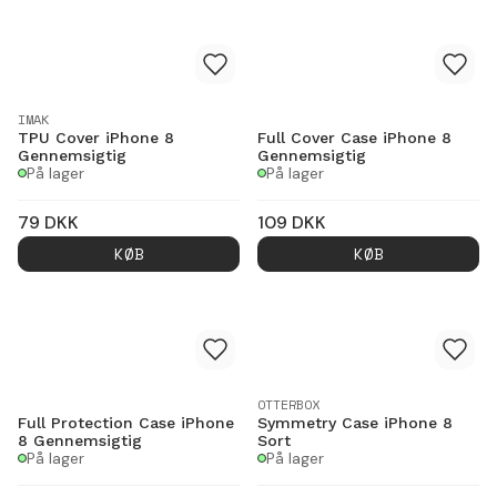
IMAK
TPU Cover iPhone 8
Full Cover Case iPhone 8
Gennemsigtig
Gennemsigtig
På lager
På lager
79
DKK
109
DKK
KØB
KØB
OTTERBOX
Full Protection Case iPhone
Symmetry Case iPhone 8
8 Gennemsigtig
Sort
På lager
På lager