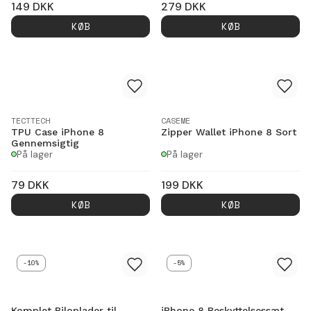
149
DKK
279
DKK
KØB
KØB
TECTTECH
CASEME
TPU Case iPhone 8
Zipper Wallet iPhone 8 Sort
Gennemsigtig
På lager
På lager
79
DKK
199
DKK
KØB
KØB
-10%
-5%
Komplet Biloplader til
iPhone 8 Beskyttelsessæt