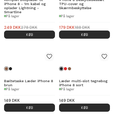
iPhone 8 - 1m kabel og
TPU-cover og
oplader Lightning -
Skærmbeskyttelse
Smartline
På lager
På lager
249
DKK
278
DKK
179
DKK
188
DKK
KØB
KØB
Bæltetaske Læder iPhone 8
Læder multi-slot tegnebog
brun
iPhone 8 sort
På lager
På lager
149
DKK
149
DKK
KØB
KØB