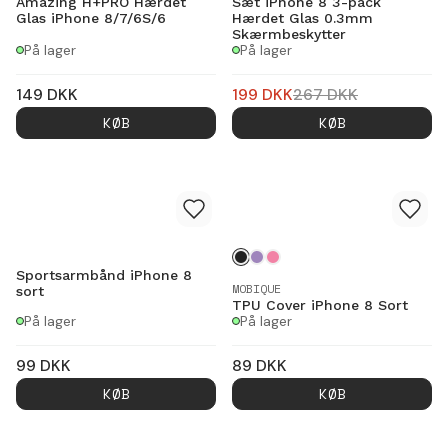
Amazing H+PRO Hærdet
Sæt iPhone 8 3-pack
Glas iPhone 8/7/6S/6
Hærdet Glas 0.3mm
Skærmbeskytter
På lager
På lager
149
DKK
199
DKK
267
DKK
KØB
KØB
Sportsarmbånd iPhone 8
MOBIQUE
sort
TPU Cover iPhone 8 Sort
På lager
På lager
99
DKK
89
DKK
KØB
KØB