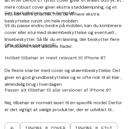
alt efter behov. Et tyndt cover giver et enkelt udtryk, et
mere robust cover giver ekstra støddæmpning, og et
Gør beskyttelsen mere komplet
etui kan være praktisk, hvis du vil have ekstra
beskyttelse rundt om hele mobilen.
Vil du passe endnu bedre på mobilen, kan du kombinere
cover eller etui med skærmbeskyttelse og eventuelt
linsebeskytter. Så får du en løsning, der beskytter flere
Ofte stillede spørgsmål
af mobilens mest udsatte flader.
Hvilket tilbehør er mest relevant til iPhone 8?
De fleste starter med cover og skærmbeskyttelse. Det
giver en god grundbeskyttelse og er ofte nok til at klare
almindelig brug i hverdagen.
Passer alt tilbehør til alle versioner af iPhone 8?
Nej, tilbehør er normalt lavet til en specifik model. Derfor
er det vigtigt at vælge produkter, der er udviklet til
netop den enhed, du har.
IPHONE 8 COVER
IPHONE 8 ETUI