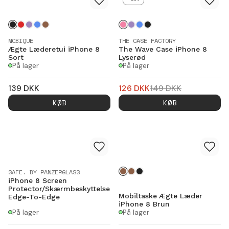
MOBIQUE
THE CASE FACTORY
Ægte Læderetui iPhone 8
The Wave Case iPhone 8
Sort
Lyserød
På lager
På lager
139
DKK
126
DKK
149
DKK
KØB
KØB
SAFE. BY PANZERGLASS
iPhone 8 Screen
Protector/Skærmbeskyttelse
Mobiltaske Ægte Læder
Edge-To-Edge
iPhone 8 Brun
På lager
På lager