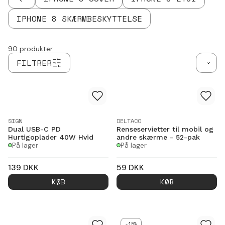
TILBAGE
IPHONE 8 SKÆRMBESKYTTELSE
90
produkter
FILTRER
SIGN
DELTACO
Dual USB-C PD
Renseservietter til mobil og
Hurtigoplader 40W Hvid
andre skærme - 52-pak
På lager
På lager
139
DKK
59
DKK
KØB
KØB
-15%