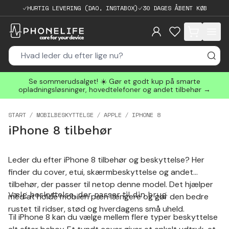
HURTIG LEVERING (DAO, INSTABOX)
30 DAGES ÅBENT KØB
items in cart, 
Se sommerudsalget! ☀️ Gør et godt kup på smarte
opladningsløsninger, hovedtelefoner og andet tilbehør →
START
MOBILBESKYTTELSE
APPLE
IPHONE 8
iPhone 8 tilbehør
Leder du efter iPhone 8 tilbehør og beskyttelse? Her
finder du cover, etui, skærmbeskyttelse og andet
tilbehør, der passer til netop denne model. Det hjælper
Vælg beskyttelse, der passer til din brug
med at holde mobilen pæn længere og gør den bedre
rustet til ridser, stød og hverdagens små uheld.
Til iPhone 8 kan du vælge mellem flere typer beskyttelse