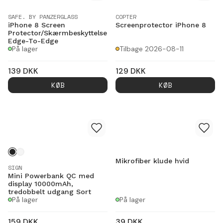
SAFE. BY PANZERGLASS
COPTER
iPhone 8 Screen
Screenprotector iPhone 8
Protector/Skærmbeskyttelse
Edge-To-Edge
På lager
Tilbage 2026-08-11
139
DKK
129
DKK
KØB
KØB
Mikrofiber klude hvid
SIGN
Mini Powerbank QC med
display 10000mAh,
tredobbelt udgang Sort
På lager
På lager
159
DKK
39
DKK