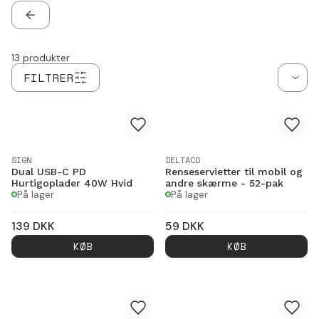
TILBAGE
13
produkter
FILTRER
SIGN
DELTACO
Dual USB-C PD
Renseservietter til mobil og
Hurtigoplader 40W Hvid
andre skærme - 52-pak
På lager
På lager
139
DKK
59
DKK
KØB
KØB