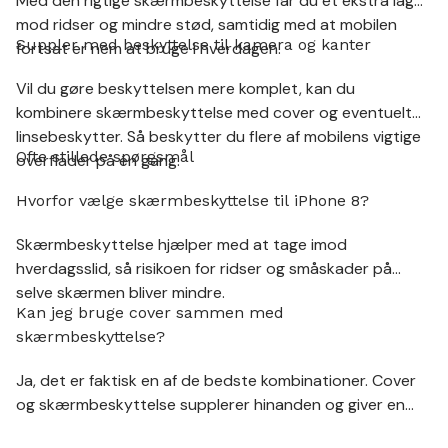
Med den rigtige skærmbeskyttelse får du et ekstra lag
mod ridser og mindre stød, samtidig med at mobilen
Suppler med beskyttelse til kamera og kanter
fortsat er nem at bruge i hverdagen.
Vil du gøre beskyttelsen mere komplet, kan du
kombinere skærmbeskyttelse med cover og eventuelt
linsebeskytter. Så beskytter du flere af mobilens vigtige
Ofte stillede spørgsmål
overflader på én gang.
Hvorfor vælge skærmbeskyttelse til iPhone 8?
Skærmbeskyttelse hjælper med at tage imod
hverdagsslid, så risikoen for ridser og småskader på
selve skærmen bliver mindre.
Kan jeg bruge cover sammen med
skærmbeskyttelse?
Ja, det er faktisk en af de bedste kombinationer. Cover
og skærmbeskyttelse supplerer hinanden og giver en
mere komplet beskyttelse.