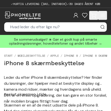
HURTIG LEVERING (DAO, INSTABOX)
30 DAGES ÅBENT KØB
items in cart, 
Se sommerudsalget! ☀️ Gør et godt kup på smarte
opladningsløsninger, hovedtelefoner og andet tilbehør →
START
MOBILBESKYTTELSE
APPLE
IPHONE 8
IPHONE 8 SKÆRMBE
iPhone 8 skærmbeskyttelse
Leder du efter iPhone 8 skærmbeskyttelse? Her finder
du løsninger, der hjælper med at beskytte display og
kamera mod ridser, mærker og hverdagens små uheld.
Beskyt skærmen i tide
Det er en enkel opgradering, der kan gøre en stor forskel,
når mobilen bruges flittigt hver dag.
Skærmen er en af de mest udsatte dele på iPhone 8.