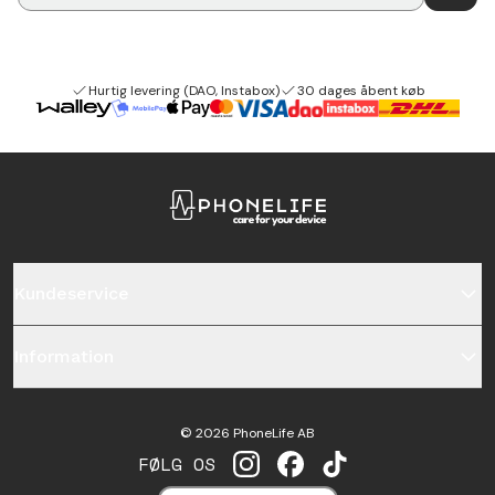
Hurtig levering (DAO, Instabox)
30 dages åbent køb
Kundeservice
Information
©
2026
PhoneLife AB
FØLG OS
INSTAGRAM
FACEBOOK
TIKTOK