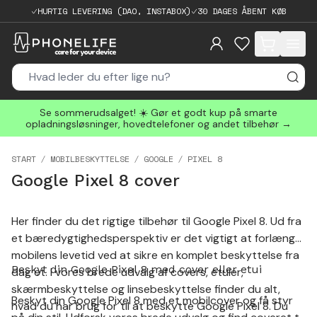
HURTIG LEVERING (DAO, INSTABOX)
30 DAGES ÅBENT KØB
items in cart, 
Se sommerudsalget! ☀️ Gør et godt kup på smarte
opladningsløsninger, hovedtelefoner og andet tilbehør →
START
MOBILBESKYTTELSE
GOOGLE
PIXEL 8
Google Pixel 8 cover
Her finder du det rigtige tilbehør til Google Pixel 8. Ud fra
et bæredygtighedsperspektiv er det vigtigt at forlænge
mobilens levetid ved at sikre en komplet beskyttelse fra
Beskyt din Google Pixel 8 med cover eller etui
dag et. I vores brede udvalg af covers, etuier,
skærmbeskyttelse og linsebeskyttelse finder du alt,
Beskyt din Google Pixel 8 med et mobilcover og få styr
hvad du har brug for til at beskytte Google Pixel 8. Du