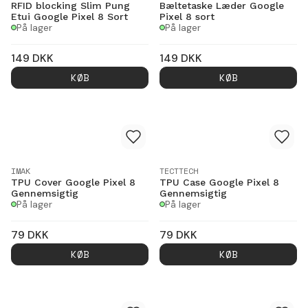
RFID blocking Slim Pung
Bæltetaske Læder Google
Etui Google Pixel 8 Sort
Pixel 8 sort
På lager
På lager
149
DKK
149
DKK
KØB
KØB
IMAK
TECTTECH
TPU Cover Google Pixel 8
TPU Case Google Pixel 8
Gennemsigtig
Gennemsigtig
På lager
På lager
79
DKK
79
DKK
KØB
KØB