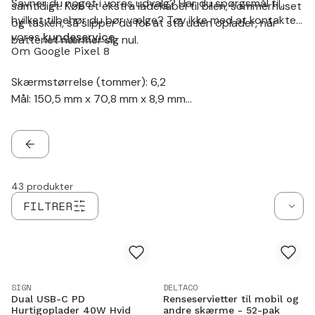
Savner du noget i vores udvalg? Har du spørgsmål til,
samtidigt. Køb et ekstra ladekabel til bilen, sommerhuset
hvilket tilbehør du bør vælge? Tøv ikke med at kontakte
og tasken, så slipper du for at stå uden oplader, når
vores
kundeservice
.
batteriet nærmer sig nul.
Om Google Pixel 8
Skærmstørrelse (tommer): 6,2
Mål: 150,5 mm x 70,8 mm x 8,9 mm
Oplader: USB-C
Trådløs opladning: Ja
Hovedtelefonudgang: Nej
TILBAGE
43
produkter
FILTRER
SIGN
DELTACO
Dual USB-C PD
Renseservietter til mobil og
Hurtigoplader 40W Hvid
andre skærme - 52-pak