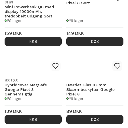
SIGN
Pixel 8 Sort
Mini Powerbank QC med
display 10000mAh,
tredobbelt udgang Sort
På lager
På lager
159
DKK
149
DKK
KØB
KØB
MOBIQUE
Hybridcover MagSafe
Hærdet Glas 0.3mm
Google Pixel 8
Skærmbeskytter Google
Gennemsigtig
Pixel 8
På lager
På lager
139
DKK
89
DKK
KØB
KØB