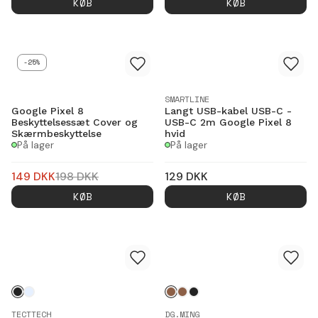
KØB
KØB
-25%
SMARTLINE
Google Pixel 8
Langt USB-kabel USB-C -
Beskyttelsessæt Cover og
USB-C 2m Google Pixel 8
Skærmbeskyttelse
hvid
På lager
På lager
149
DKK
198
DKK
129
DKK
KØB
KØB
TECTTECH
DG.MING