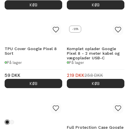
KØB
KØB
-15%
TPU Cover Google Pixel 8
Komplet oplader Google
Sort
Pixel 8 - 2 meter kabel og
vægoplader USB-C
På lager
På lager
59
DKK
219
DKK
258
DKK
KØB
KØB
Full Protection Case Google