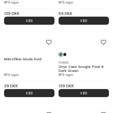
På lager
På lager
139
DKK
59
DKK
KØB
KØB
Mikrofiber klude hvid
RINGKE
Onyx Case Google Pixel 8
Dark Green
På lager
På lager
39
DKK
139
DKK
KØB
KØB